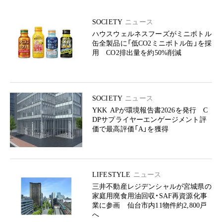
SOCIETY
ニュース
ハウスウェルネスフーズがミニボトル
缶全製品に「低CO2ミニボトル缶」を採
用 CO2排出量を約50%削減
SOCIETY
ニュース
YKK APが環境報告書2026を発行 C
DPサプライヤーエンゲージメント評
価で最高評価「A」を獲得
LIFESTYLE
ニュース
三井不動産レジデンシャルが宮城県の
家庭用廃食用油回収・SAF再資源化事
業に参画 仙台市内11物件約2,800戸
へ