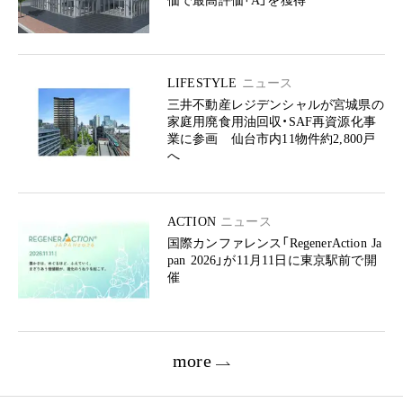
価で最高評価「A」を獲得
LIFESTYLE
ニュース
三井不動産レジデンシャルが宮城県の
家庭用廃食用油回収・SAF再資源化事
業に参画 仙台市内11物件約2,800戸
へ
ACTION
ニュース
国際カンファレンス「RegenerAction Ja
pan 2026」が11月11日に東京駅前で開
催
more