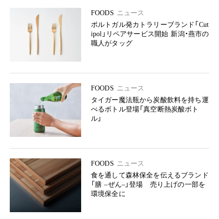
FOODS
ニュース
ポルトガル発カトラリーブランド「Cut
ipol」リペアサービス開始 新潟・燕市の
職人がタッグ
FOODS
ニュース
タイガー魔法瓶から炭酸飲料を持ち運
べるボトル登場「真空断熱炭酸ボト
ル」
FOODS
ニュース
食を通して森林保全を伝えるブランド
「膳 –ぜん–」登場 売り上げの一部を
環境保全に