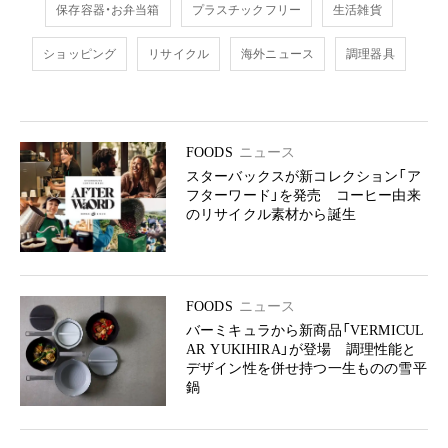
保存容器・お弁当箱
プラスチックフリー
生活雑貨
ショッピング
リサイクル
海外ニュース
調理器具
FOODS
ニュース
スターバックスが新コレクション「ア
フターワード」を発売 コーヒー由来
のリサイクル素材から誕生
FOODS
ニュース
バーミキュラから新商品「VERMICUL
AR YUKIHIRA」が登場 調理性能と
デザイン性を併せ持つ一生ものの雪平
鍋