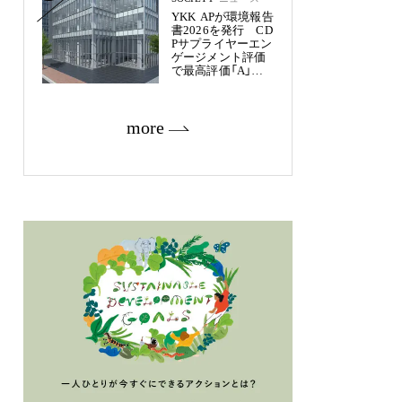
YKK APが環境報告
書2026を発行 CD
Pサプライヤーエン
ゲージメント評価
で最高評価「A」を
獲得
more