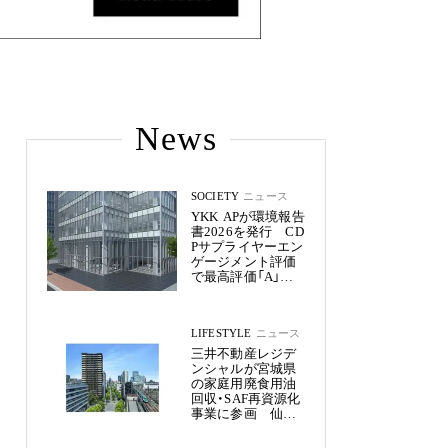
News
SOCIETY
ニュース
YKK APが環境報告
書2026を発行 CD
Pサプライヤーエン
ゲージメント評価
で最高評価「A」を
獲得
LIFESTYLE
ニュース
三井不動産レジデ
ンシャルが宮城県
の家庭用廃食用油
回収・SAF再資源化
事業に参画 仙台
市内11物件約2,800
戸へ