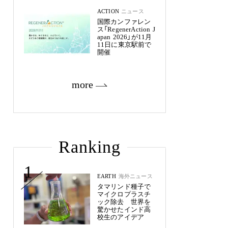
ACTION
ニュース
国際カンファレン
ス「RegenerAction J
apan 2026」が11月
11日に東京駅前で
開催
more
Ranking
1
EARTH
海外ニュース
タマリンド種子で
マイクロプラスチ
ック除去 世界を
驚かせたインド高
校生のアイデア