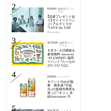
2
FOODS
編集部オリジ
ナル
【読者プレゼントあ
り】ダイドードリン
コ×アルテミラが
「LOVE the EARTH
シリーズ」で目指す
Promotion
未来
3
ACTION
編集部オリ
ジナル
９月５・６日開催＆
参加無料 macaroni
×ELEMINIST 協同
イベント「たべもの
がたりひろば」
4
FOODS
ニュース
キリンとDoleが協
業 熊本産「不知
火」の規格外果実を
使った「キリン 氷
結®mottainai 不知
火」発売
5
SOCIETY
ニュース