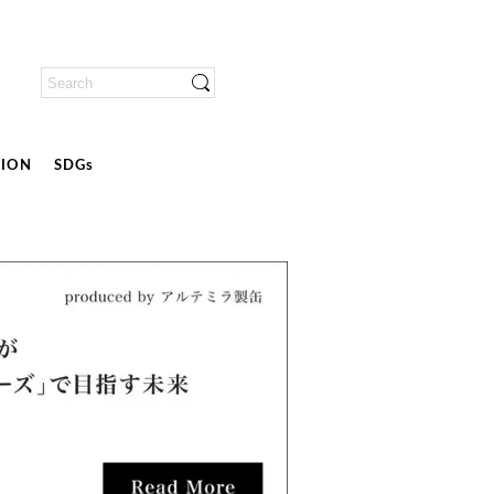
ION
SDGs