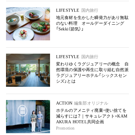
LIFESTYLE
国内旅行
地元食材を生かした瞬発力があり無駄
のない料理 オールデーダイニング
「Sekki（節気）」
LIFESTYLE
国内旅行
変わりゆくラグジュアリーの概念 自
然環境の保護や再生に取り組む自然派
ラグジュアリーホテル「シックスセン
シズ」とは
ACTION
編集部オリジナル
ホテルのアメニティ廃棄・使い捨てを
減らすには？｜サキュレアクト×KAM
AKURA HOTEL共同企画
Promotion