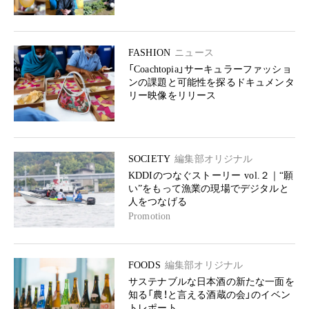
FASHION
ニュース
「Coachtopia」サーキュラーファッショ
ンの課題と可能性を探るドキュメンタ
リー映像をリリース
SOCIETY
編集部オリジナル
KDDIのつなぐストーリー vol.２｜“願
い”をもって漁業の現場でデジタルと
人をつなげる
Promotion
FOODS
編集部オリジナル
サステナブルな日本酒の新たな一面を
知る「農！と言える酒蔵の会」のイベン
トレポート