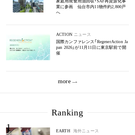
家庭用廃食用油回収・SAF再資源化事
業に参画 仙台市内11物件約2,800戸
へ
ACTION
ニュース
国際カンファレンス「RegenerAction Ja
pan 2026」が11月11日に東京駅前で開
催
more
Ranking
1
EARTH
海外ニュース