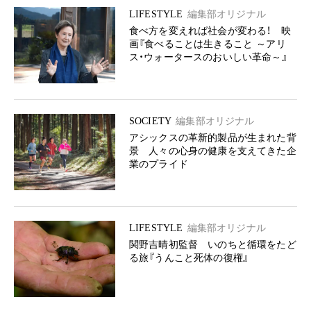
LIFESTYLE
編集部オリジナル
食べ方を変えれば社会が変わる！ 映
画『食べることは生きること ～アリ
ス・ウォータースのおいしい革命～』
SOCIETY
編集部オリジナル
アシックスの革新的製品が生まれた背
景 人々の心身の健康を支えてきた企
業のプライド
LIFESTYLE
編集部オリジナル
関野吉晴初監督 いのちと循環をたど
る旅『うんこと死体の復権』