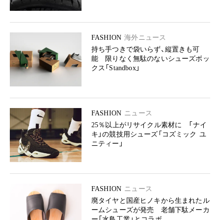
FASHION
海外ニュース
持ち手つきで袋いらず、縦置きも可
能 限りなく無駄のないシューズボッ
クス「Standbox」
FASHION
ニュース
25％以上がリサイクル素材に 「ナイ
キ」の競技用シューズ「コズミック ユ
ニティー」
FASHION
ニュース
廃タイヤと国産ヒノキから生まれたル
ームシューズが発売 老舗下駄メーカ
ー「水鳥工業」とコラボ