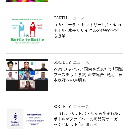
EARTH
ニュース
コカ･コーラ × サントリー「ボトル to
ボトル」水平リサイクルの啓発で今年
も協業
SOCIETY
ニュース
WWFジャパンと国内企業10社で「国際
プラスチック条約 企業連合」発足 日
本政府への声明も
SOCIETY
ニュース
回収したペットボトルから生まれる、
ボトルtoファイバーの高品質オーガニ
ックペレット「bottlium®」