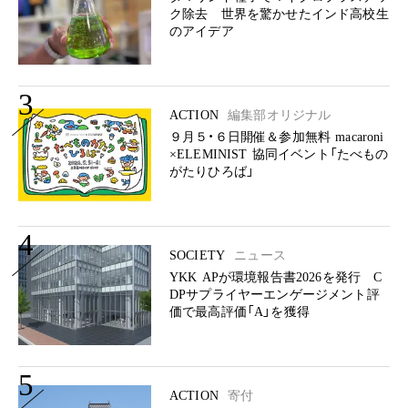
ク除去 世界を驚かせたインド高校生
のアイデア
3
ACTION
編集部オリジナル
９月５・６日開催＆参加無料 macaroni
×ELEMINIST 協同イベント「たべもの
がたりひろば」
4
SOCIETY
ニュース
YKK APが環境報告書2026を発行 C
DPサプライヤーエンゲージメント評
価で最高評価「A」を獲得
5
ACTION
寄付