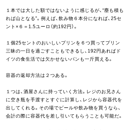
１本では大した額ではないように感じるが、“塵も積も
れば山となる”。例えば、飲み物６本分になれば、25セ
ント×６＝1.5ユーロ（約192円）。
１個25セントのおいしいプリンを６つ買ってプリン
三昧の一日を過ごすこともできるし、192円あればド
イツの食生活では欠かせないパンも一斤買える。
容器の返却方法は２つある。
１つは、酒屋さんに持っていく方法。レジのお兄さん
に空き瓶を手渡すとすぐに計算し、レジから容器代を
出してくれる。その場でビールや飲み物を買うなら、
会計の際に容器代を差し引いてもらうことも可能だ。