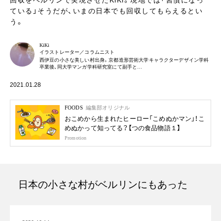
回収をベルリンで実現させたKiKi。現地では「習慣になっ
ている」そうだが、いまの日本でも回収してもらえるとい
う。
KiKi
イラストレーター／コラムニスト
西伊豆の小さな美しい村出身。京都造形芸術大学キャラクターデザイン学科
卒業後、同大学マンガ学科研究室にて副手と…
2021.01.28
FOODS
編集部オリジナル
おこめから生まれたヒーロー「こめぬかマン」！こ
めぬかって知ってる？【つの食品物語１】
Promotion
日本の小さな村がベルリンにもあった