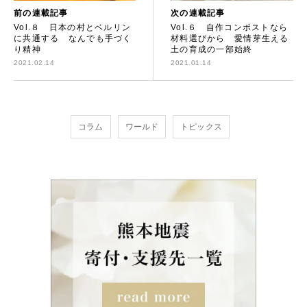
前の連載記事
次の連載記事
Vol.８ 日本の村とベルリン
Vol.６ 自作コンポストなら
に共通する なんでも手づく
材料選びから 愛情芽生える
り精神
土の育成の一部始終
2021.02.14
2021.01.14
コラム
ワールド
トピックス