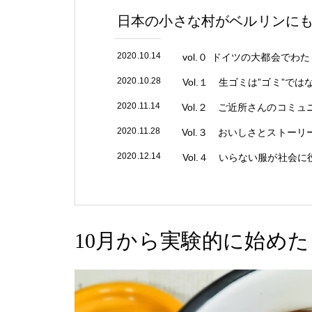
日本の小さな村がベルリンに
2020.10.14
vol.０ ドイツの大都会で
2020.10.28
Vol.１ 生ゴミは”ゴミ”では
2020.11.14
Vol.２ ご近所さんのコミ
2020.11.28
Vol.３ おいしさとストー
2020.12.14
Vol.４ いらない服が社会
10月から実験的に始め