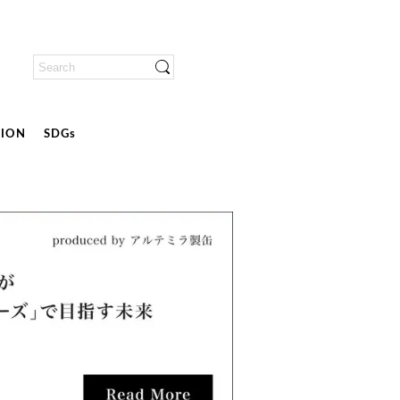
ION
SDGs