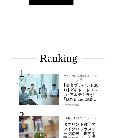
Ranking
1
FOODS
編集部オリジ
ナル
【読者プレゼントあ
り】ダイドードリン
コ×アルテミラが
「LOVE the EARTH
シリーズ」で目指す
Promotion
未来
2
EARTH
海外ニュース
タマリンド種子で
マイクロプラスチ
ック除去 世界を