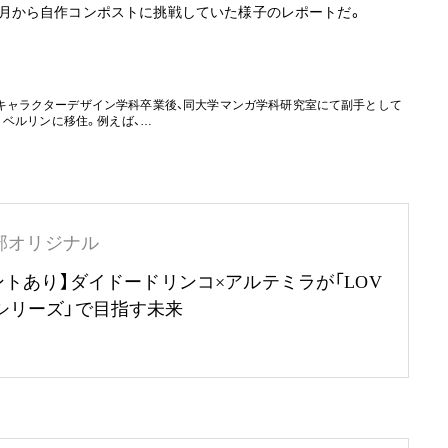
の10月から自作コンポストに挑戦していた様子のレポートだ。
キャラクターデザイン学科卒業後、同大学マンガ学科研究室にて副手として
りベルリンに移住。例えば、…
部オリジナル
ントあり】ダイドードリンコ×アルテミラが「LOV
RTHシリーズ」で目指す未来