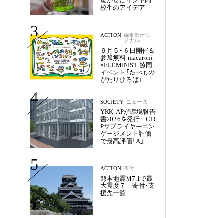
驚かせたインド高
校生のアイデア
3
ACTION
編集部オリ
ジナル
９月５・６日開催＆
参加無料 macaroni
×ELEMINIST 協同
イベント「たべもの
がたりひろば」
4
SOCIETY
ニュース
YKK APが環境報告
書2026を発行 CD
Pサプライヤーエン
ゲージメント評価
で最高評価「A」を
獲得
5
ACTION
寄付
熊本地震M7.1で最
大震度７ 寄付・支
援先一覧