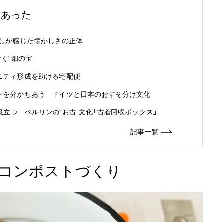
もあった
わたしが感じた懐かしさの正体
なく“畑の宝”
ュニティ形成を助ける宅配便
リーを分かちあう ドイツと日本のおすそ分け文化
に役立つ ベルリンの“お古”文化「古着回収ボックス」
記事一覧
たコンポストづくり