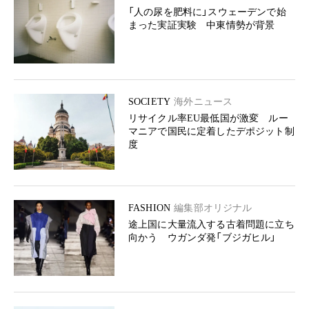
「人の尿を肥料に」スウェーデンで始
まった実証実験 中東情勢が背景
SOCIETY
海外ニュース
リサイクル率EU最低国が激変 ルー
マニアで国民に定着したデポジット制
度
FASHION
編集部オリジナル
途上国に大量流入する古着問題に立ち
向かう ウガンダ発「ブジガヒル」