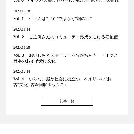
vol.０ ドイツの大都会でわたしが感じた懐かしさの正体
2020.10.28
Vol.１ 生ゴミは”ゴミ”ではなく“畑の宝”
2020.11.14
Vol.２ ご近所さんのコミュニティ形成を助ける宅配便
2020.11.28
Vol.３ おいしさとストーリーを分かちあう ドイツと
日本のおすそ分け文化
2020.12.14
Vol.４ いらない服が社会に役立つ ベルリンの“お
古”文化「古着回収ボックス」
記事一覧