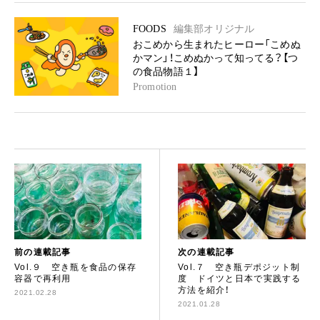
FOODS
編集部オリジナル
おこめから生まれたヒーロー「こめぬ
かマン」！こめぬかって知ってる？【つ
の食品物語１】
Promotion
前の連載記事
次の連載記事
Vol.９ 空き瓶を食品の保存
Vol.７ 空き瓶デポジット制
容器で再利用
度 ドイツと日本で実践する
方法を紹介！
2021.02.28
2021.01.28