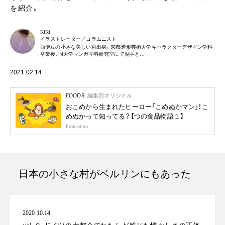
を紹介。
KiKi
イラストレーター／コラムニスト
西伊豆の小さな美しい村出身。京都造形芸術大学キャラクターデザイン学科
卒業後、同大学マンガ学科研究室にて副手と…
2021.02.14
FOODS
編集部オリジナル
おこめから生まれたヒーロー「こめぬかマン」！こ
めぬかって知ってる？【つの食品物語１】
Promotion
日本の小さな村がベルリンにもあった
2020.10.14