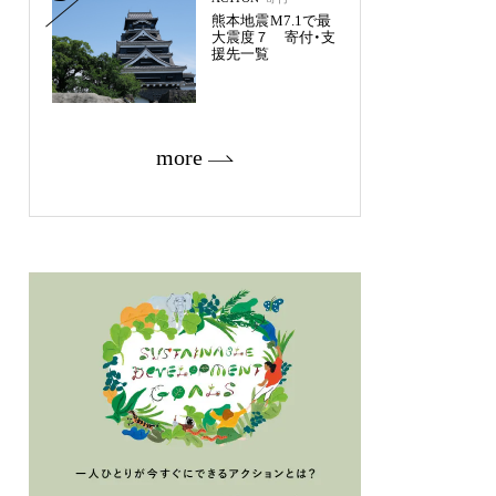
熊本地震M7.1で最
大震度７ 寄付・支
援先一覧
more