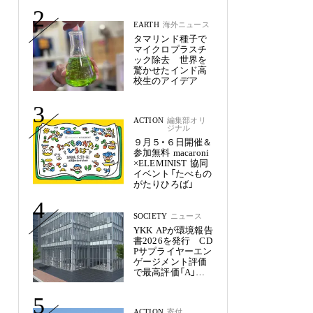
未来
2
EARTH
海外ニュース
タマリンド種子で
マイクロプラスチ
ック除去 世界を
驚かせたインド高
校生のアイデア
3
ACTION
編集部オリ
ジナル
９月５・６日開催＆
参加無料 macaroni
×ELEMINIST 協同
イベント「たべもの
がたりひろば」
4
SOCIETY
ニュース
YKK APが環境報告
書2026を発行 CD
Pサプライヤーエン
ゲージメント評価
で最高評価「A」を
獲得
5
ACTION
寄付