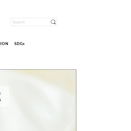
ION
SDGs