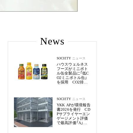
News
SOCIETY
ニュース
ハウスウェルネス
フーズがミニボト
ル缶全製品に「低C
O2ミニボトル缶」
を採用 CO2排出
量を約50%削減
SOCIETY
ニュース
YKK APが環境報告
書2026を発行 CD
Pサプライヤーエン
ゲージメント評価
で最高評価「A」を
獲得