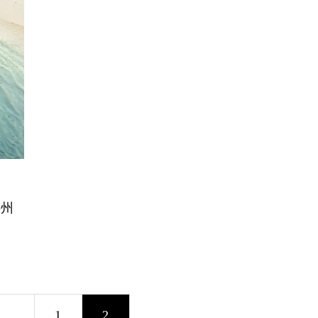
の州
1
2