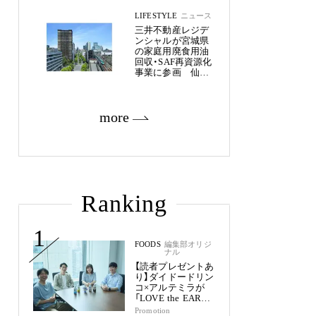
LIFESTYLE
ニュース
三井不動産レジデ
ンシャルが宮城県
の家庭用廃食用油
回収・SAF再資源化
事業に参画 仙台
市内11物件約2,800
戸へ
more
Ranking
1
FOODS
編集部オリジ
ナル
【読者プレゼントあ
り】ダイドードリン
コ×アルテミラが
「LOVE the EARTH
シリーズ」で目指す
Promotion