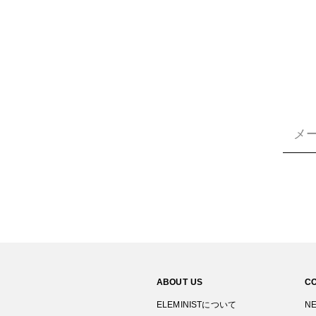
ABOUT US
C
ELEMINISTについて
N