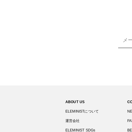
ABOUT US
C
ELEMINISTについて
N
運営会社
FA
ELEMINIST SDGs
B