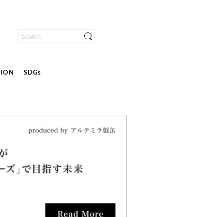
ION
SDGs