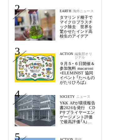
未来
2
EARTH
海外ニュース
タマリンド種子で
マイクロプラスチ
ック除去 世界を
驚かせたインド高
校生のアイデア
3
ACTION
編集部オリ
ジナル
９月５・６日開催＆
参加無料 macaroni
×ELEMINIST 協同
イベント「たべもの
がたりひろば」
4
SOCIETY
ニュース
YKK APが環境報告
書2026を発行 CD
Pサプライヤーエン
ゲージメント評価
で最高評価「A」を
獲得
5
ACTION
寄付