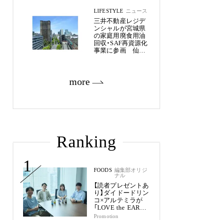
LIFESTYLE
ニュース
三井不動産レジデ
ンシャルが宮城県
の家庭用廃食用油
回収・SAF再資源化
事業に参画 仙台
市内11物件約2,800
戸へ
more
Ranking
1
FOODS
編集部オリジ
ナル
【読者プレゼントあ
り】ダイドードリン
コ×アルテミラが
「LOVE the EARTH
シリーズ」で目指す
Promotion