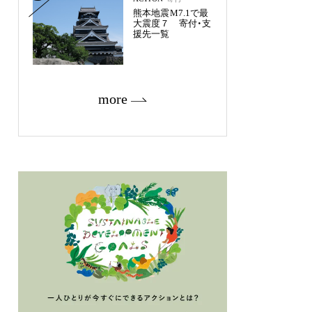
熊本地震M7.1で最
大震度７ 寄付・支
援先一覧
more