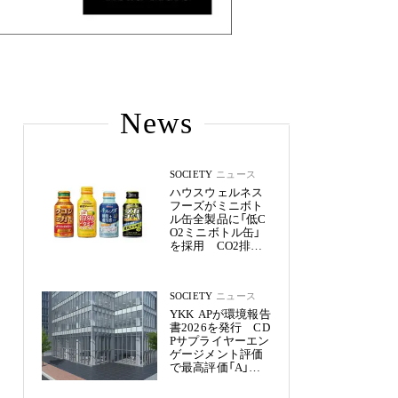
News
SOCIETY
ニュース
ハウスウェルネス
フーズがミニボト
ル缶全製品に「低C
O2ミニボトル缶」
を採用 CO2排出
量を約50%削減
SOCIETY
ニュース
YKK APが環境報告
書2026を発行 CD
Pサプライヤーエン
ゲージメント評価
で最高評価「A」を
獲得