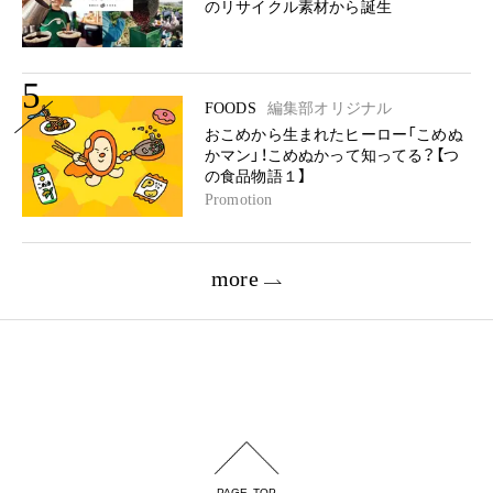
のリサイクル素材から誕生
5
FOODS
編集部オリジナル
おこめから生まれたヒーロー「こめぬ
かマン」！こめぬかって知ってる？【つ
の食品物語１】
Promotion
more
PAGE TOP