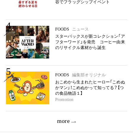
谷でフラッグシップイベント
4
FOODS
ニュース
スターバックスが新コレクション「ア
フターワード」を発売 コーヒー由来
のリサイクル素材から誕生
5
FOODS
編集部オリジナル
おこめから生まれたヒーロー「こめぬ
かマン」！こめぬかって知ってる？【つ
の食品物語１】
Promotion
more