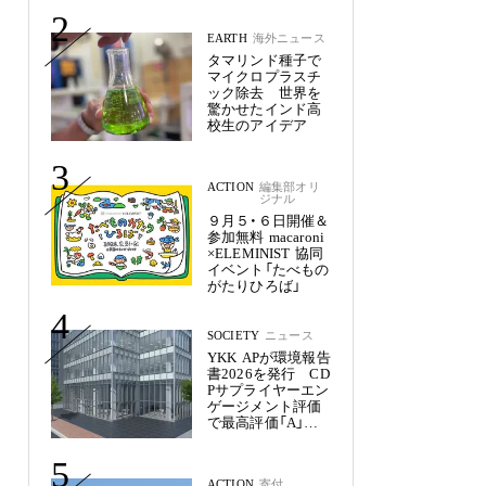
未来
2
EARTH
海外ニュース
タマリンド種子で
マイクロプラスチ
ック除去 世界を
驚かせたインド高
校生のアイデア
3
ACTION
編集部オリ
ジナル
９月５・６日開催＆
参加無料 macaroni
×ELEMINIST 協同
イベント「たべもの
がたりひろば」
4
SOCIETY
ニュース
YKK APが環境報告
書2026を発行 CD
Pサプライヤーエン
ゲージメント評価
で最高評価「A」を
獲得
5
ACTION
寄付