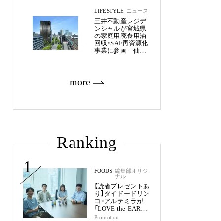
LIFESTYLE
ニュース
三井不動産レジデ
ンシャルが宮城県
の家庭用廃食用油
回収・SAF再資源化
事業に参画 仙台
市内11物件約2,800
戸へ
more
Ranking
1
FOODS
編集部オリジ
ナル
【読者プレゼントあ
り】ダイドードリン
コ×アルテミラが
「LOVE the EARTH
シリーズ」で目指す
Promotion