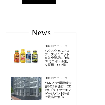
News
SOCIETY
ニュース
ハウスウェルネス
フーズがミニボト
ル缶全製品に「低C
O2ミニボトル缶」
を採用 CO2排出
量を約50%削減
SOCIETY
ニュース
YKK APが環境報告
書2026を発行 CD
Pサプライヤーエン
ゲージメント評価
で最高評価「A」を
獲得