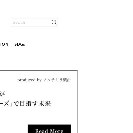
ION
SDGs