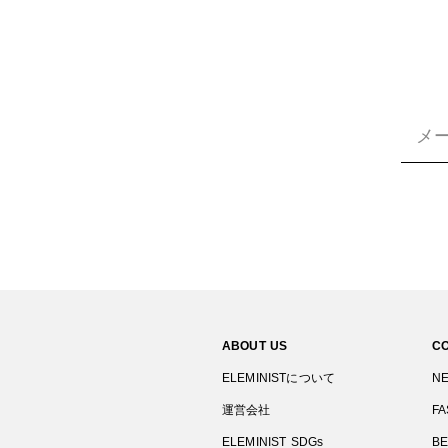
ABOUT US
C
ELEMINISTについて
N
運営会社
FA
ELEMINIST SDGs
B