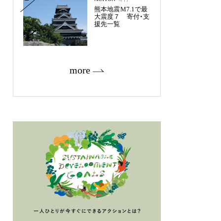
熊本地震M7.1で最
大震度７ 寄付・支
援先一覧
more