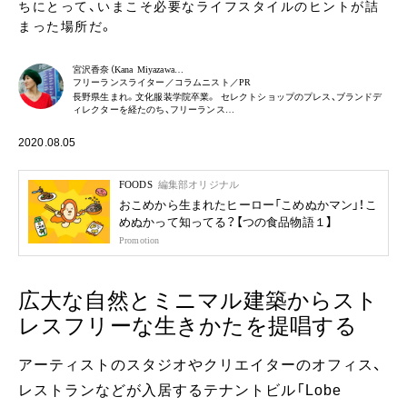
ちにとって、いまこそ必要なライフスタイルのヒントが詰
まった場所だ。
宮沢香奈（Kana Miyazawa…
フリーランスライター／コラムニスト／PR
長野県生まれ。文化服装学院卒業。 セレクトショップのプレス、ブランドデ
ィレクターを経たのち、フリーランス…
2020.08.05
FOODS
編集部オリジナル
おこめから生まれたヒーロー「こめぬかマン」！こ
めぬかって知ってる？【つの食品物語１】
Promotion
広大な自然とミニマル建築からスト
レスフリーな生きかたを提唱する
アーティストのスタジオやクリエイターのオフィス、
レストランなどが入居するテナントビル「Lobe