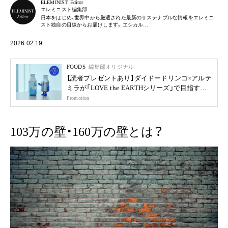
ELEMINIST Editor
エレミニスト編集部
日本をはじめ、世界中から厳選された最新のサステナブルな情報をエレミニ
スト独自の目線からお届けします。エシカル…
2026.02.19
FOODS
編集部オリジナル
【読者プレゼントあり】ダイドードリンコ×アルテ
ミラが「LOVE the EARTHシリーズ」で目指す未
来
Promotion
103万の壁・160万の壁とは？