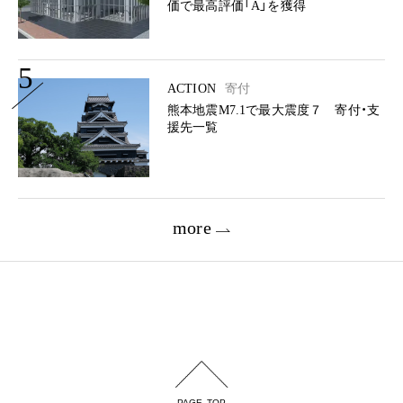
価で最高評価「A」を獲得
5
ACTION
寄付
熊本地震M7.1で最大震度７ 寄付・支
援先一覧
more
PAGE TOP