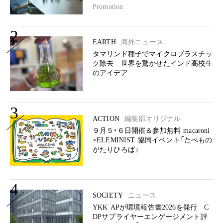
Promotion
2
EARTH
海外ニュース
タマリンド種子でマイクロプラスチッ
ク除去 世界を驚かせたインド高校生
のアイデア
3
ACTION
編集部オリジナル
９月５・６日開催＆参加無料 macaroni
×ELEMINIST 協同イベント「たべもの
がたりひろば」
4
SOCIETY
ニュース
YKK APが環境報告書2026を発行 C
DPサプライヤーエンゲージメント評