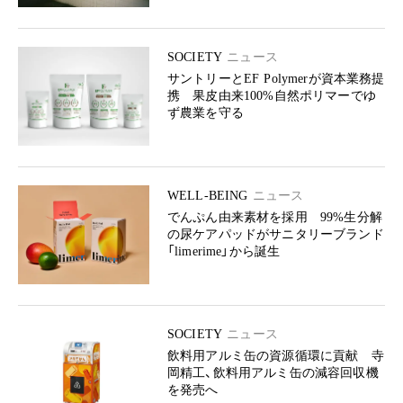
SOCIETY
ニュース
サントリーとEF Polymerが資本業務提
携 果皮由来100%自然ポリマーでゆ
ず農業を守る
WELL-BEING
ニュース
でんぷん由来素材を採用 99%生分解
の尿ケアパッドがサニタリーブランド
「limerime」から誕生
SOCIETY
ニュース
飲料用アルミ缶の資源循環に貢献 寺
岡精工、飲料用アルミ缶の減容回収機
を発売へ