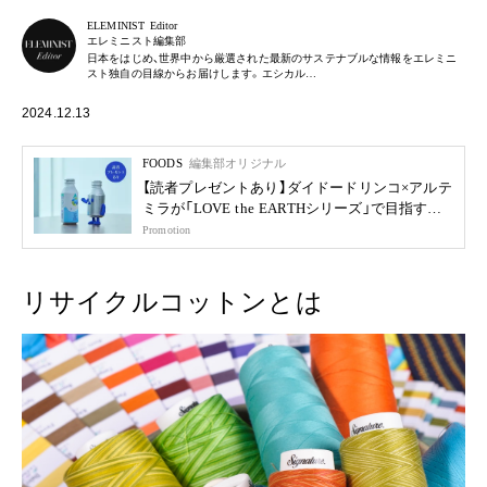
ELEMINIST Editor
エレミニスト編集部
日本をはじめ、世界中から厳選された最新のサステナブルな情報をエレミニ
スト独自の目線からお届けします。エシカル…
2024.12.13
FOODS
編集部オリジナル
【読者プレゼントあり】ダイドードリンコ×アルテ
ミラが「LOVE the EARTHシリーズ」で目指す未
来
Promotion
リサイクルコットンとは