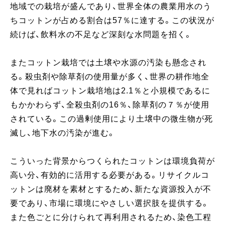
地域での栽培が盛んであり、世界全体の農業用水のう
ちコットンが占める割合は57％に達する。この状況が
続けば、飲料水の不足など深刻な水問題を招く。
またコットン栽培では土壌や水源の汚染も懸念され
る。殺虫剤や除草剤の使用量が多く、世界の耕作地全
体で見ればコットン栽培地は2.1％と小規模であるに
もかかわらず、全殺虫剤の16％、除草剤の７％が使用
されている。この過剰使用により土壌中の微生物が死
滅し、地下水の汚染が進む。
こういった背景からつくられたコットンは環境負荷が
高い分、有効的に活用する必要がある。リサイクルコ
ットンは廃材を素材とするため、新たな資源投入が不
要であり、市場に環境にやさしい選択肢を提供する。
また色ごとに分けられて再利用されるため、染色工程