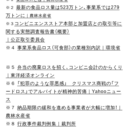
最新の食品ロス量は523万トン、事業系では279
※２
万トンに
｜農林水産省
コンビニエンスストア本部と加盟店との取引等に
※３
関する実態調査報告書（概要）
｜公正取引委員会
※４
事業系食品ロス（可食部）の業種別内訳｜環境省
※５
弁当の廃棄ロスを招く､コンビニ会計のからくり
｜東洋経済オンライン
※６
「犯罪のような罪悪感」 クリスマス商戦の「フ
ードロス」でアルバイトが精神的苦痛｜Yahooニュー
ス
※７
納品期限の緩和を進める事業者が大幅に増加！｜
農林水産省
※８
行政事件裁判例集｜裁判所