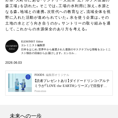
野県・大町市にある「サントリー天然水 北アルプス信濃の
森工場」を訪れた。そこでは、工場の水利用に加え、水源と
なる森、地域との連携、次世代への教育など、流域全体を視
野に入れた活動が進められていた。水を使う企業は、その
土地の水とどう向き合うのか。サントリーの取り組みを通
して、これからの水源保全のあり方を考える。
ELEMINIST Editor
エレミニスト編集部
日本をはじめ、世界中から厳選された最新のサステナブルな情報をエレミニ
スト独自の目線からお届けします。エシカル…
2026.06.03
FOODS
編集部オリジナル
【読者プレゼントあり】ダイドードリンコ×アルテ
ミラが「LOVE the EARTHシリーズ」で目指す未
来
Promotion
未来への一歩