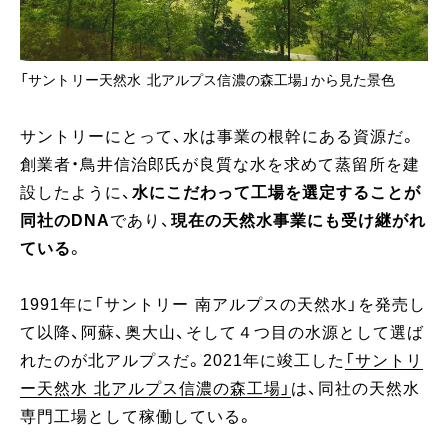
「サントリー天然水 北アルプス信濃の森工場」から見た景色
サントリーにとって、水は事業の根幹にある資源だ。
創業者・鳥井信治郎氏が良質な水を求めて蒸留所を建
設したように、
水にこだわって工場を選定することが
同社のDNA
であり、
現在の天然水事業にも受け継がれ
ている
。
1991年に「サントリー 南アルプスの天然水」を発売し
て以降、阿蘇、奥大山、そして４つ目の水源として選ば
れたのが北アルプスだ。2021年に竣工した
「サントリ
ー天然水 北アルプス信濃の森工場」
は、同社の天然水
専門工場として稼働している。