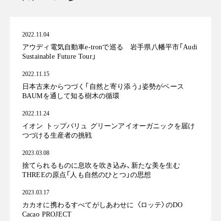
2022.11.04
アウディ電気自動車e-tronで巡る 岩手県八幡平市「Audi
Sustainable Future Tour」
2022.11.15
日本古来からつづく「自然と寄り添う」姿勢がベース
BAUMを通して知る樹木の循環
2022.11.24
イオン トップバリュ グリーンアイオーガニックを届け
つづける生産者の挑戦
2023.03.08
捨てられるものに息吹を吹き込み、新たな美を生む
THREEの原点「人も自然のひとつ」の思想
2023.03.17
カカオに携わるすべてがしあわせに 〈ロッテ〉のDO
Cacao PROJECT