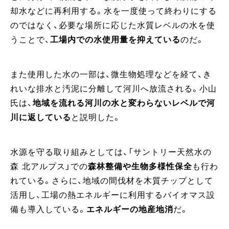
却水などに再利用する。水を一度使って終わりにする
のではなく、必要な場所に応じた水質レベルの水を使
うことで、
工場内での水使用量を抑えている
のだ。
また使用した水の一部は、微生物処理などを経て、き
れいな排水と汚泥に分離して河川へ放流される。小山
氏は、
地域を流れる河川の水と変わらないレベルで河
川に返している
と説明した。
水源を守る取り組みとしては、「サントリー天然水の
森 北アルプス」での
森林整備や生物多様性保全
も行わ
れている。さらに、地域の間伐材を木質チップとして
活用し、工場の熱エネルギーに利用するバイオマス設
備も導入している。
エネルギーの地産地消
だ。