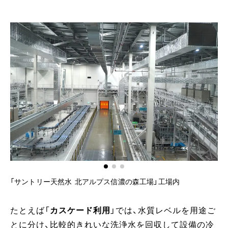
「サントリー天然水 北アルプス信濃の森工場」工場内
地
たとえば「
カスケード利用
」では、水質レベルを用途ご
とに分け、比較的きれいな洗浄水を回収して設備の冷