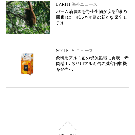
EARTH
海外ニュース
パーム油農園を野生生物が戻る「緑の
回廊」に ボルネオ島の新たな保全モ
デル
SOCIETY
ニュース
飲料用アルミ缶の資源循環に貢献 寺
岡精工、飲料用アルミ缶の減容回収機
を発売へ
PAGE TOP