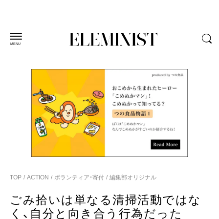
MENU
TOP
ACTION
ボランティア・寄付
編集部オリジナル
ごみ拾いは単なる清掃活動ではな
く、自分と向き合う行為だった