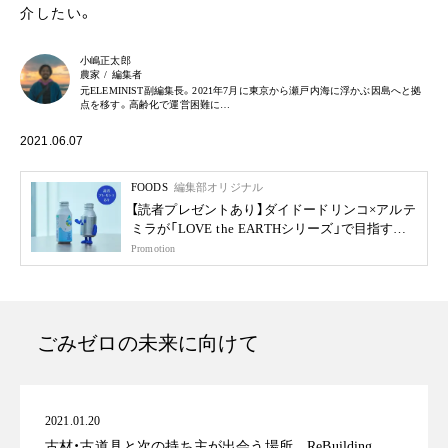
介したい。
小嶋正太郎
農家 / 編集者
元ELEMINIST副編集長。2021年7月に東京から瀬戸内海に浮かぶ因島へと拠
点を移す。高齢化で運営困難に…
2021.06.07
FOODS
編集部オリジナル
【読者プレゼントあり】ダイドードリンコ×アルテ
ミラが「LOVE the EARTHシリーズ」で目指す未
来
Promotion
ごみゼロの未来に向けて
2021.01.20
古材・古道具と次の持ち主が出会う場所 ReBuilding