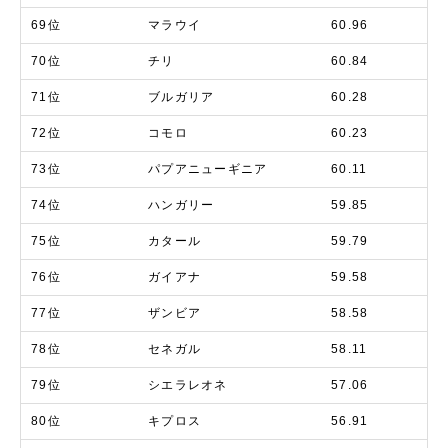
69位
マラウイ
60.96
70位
チリ
60.84
71位
ブルガリア
60.28
72位
コモロ
60.23
73位
パプアニューギニア
60.11
74位
ハンガリー
59.85
75位
カタール
59.79
76位
ガイアナ
59.58
77位
ザンビア
58.58
78位
セネガル
58.11
79位
シエラレオネ
57.06
80位
キプロス
56.91