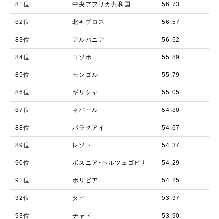
81位
中央アフリカ共和国
56.73
82位
北キプロス
56.57
83位
アルバニア
56.52
84位
コソボ
55.89
85位
モンゴル
55.79
86位
ギリシャ
55.05
87位
ネパール
54.80
88位
パラグアイ
54.67
89位
レソト
54.37
90位
ボスニア・ヘルツェゴビナ
54.29
91位
ボリビア
54.25
92位
タイ
53.97
93位
チャド
53.90