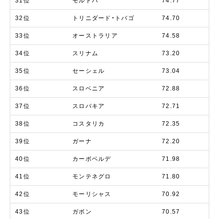
31位
モルドバ
74.77
32位
トリニダード・トバゴ
74.70
33位
オーストラリア
74.58
34位
スリナム
73.20
35位
セーシェル
73.04
36位
スロベニア
72.88
37位
スロバキア
72.71
38位
コスタリカ
72.35
39位
ガーナ
72.20
40位
カーボベルデ
71.98
41位
モンテネグロ
71.80
42位
モーリシャス
70.92
43位
ガボン
70.57