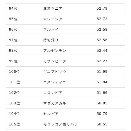
94位
赤道ギニア
52.79
95位
マレーシア
52.73
96位
ブルネイ
52.58
97位
持ち帰り
52.56
98位
アルゼンチン
52.44
99位
モザンビーク
52.27
100位
ギニアビサウ
51.99
101位
エスワティニ
51.94
102位
コロンビア
51.66
103位
マダガスカル
50.95
104位
セルビア
50.79
105位
モロッコ／西サハラ
50.55