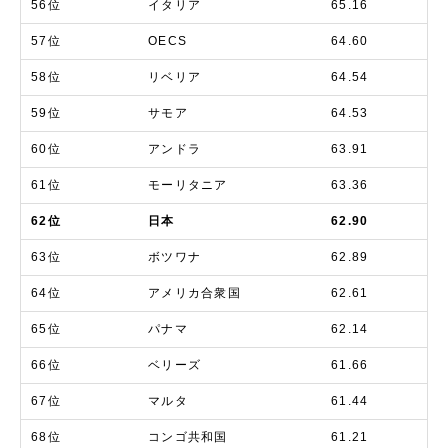
56位
イタリア
65.16
57位
OECS
64.60
58位
リベリア
64.54
59位
サモア
64.53
60位
アンドラ
63.91
61位
モーリタニア
63.36
62位
日本
62.90
63位
ボツワナ
62.89
64位
アメリカ合衆国
62.61
65位
パナマ
62.14
66位
ベリーズ
61.66
67位
マルタ
61.44
68位
コンゴ共和国
61.21