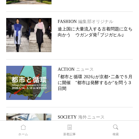
FASHION
編集部オリジナル
途上国に大量流入する古着問題に立ち
向かう ウガンダ発「ブジガヒル」
ACTION
ニュース
「都市と循環 2026」が京都・二条で５月
に開催 “都市は発酵するか”を問う３
日間
SOCIETY
海外ニュース
2026年Global100「世界でもっとも持続
可能な100社」発表
ホーム
新着記事
検索