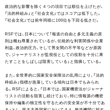
政治的な影響を除く４つの項目では順位を上げたが、
「法的枠組み」と「社会文化」ではスコアは低下した。
「社会文化」では前年同様に100位を下回る低さだ。
RSFでは、日本について「報道の自由と多元主義の原
則は概ね尊重されているが、伝統的な利害関係や企業
利益、政治的圧力、そして男女間の不平等などが原因
で、ジャーナリストが監視役としての役割を十分に果
たすことをしばしば阻害している」と指摘している。
また、全世界的に国家安全保障法の乱用により、「法的
枠組み」指標が急落している傾向は日本でもみられ
る。RSFによると、「日本では、国家機密法がジャーナ
リストの活動を阻害し続けており、特に情報源の機密
保持や編集の独立性を守るための安全策が不十分であ
る」とし、民主主義国家においてさえ、報道機関に対す