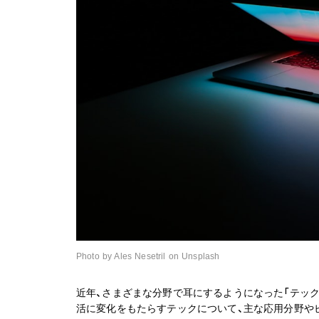
Photo by Ales Nesetril on Unsplash
近年、さまざまな分野で耳にするようになった「テック
活に変化をもたらすテックについて、主な応用分野や