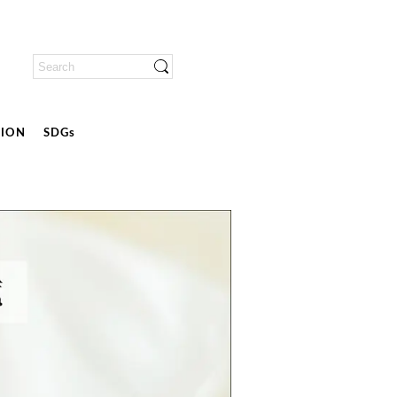
ION
SDGs