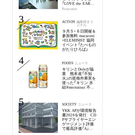
「LOVE the EARTH
シリーズ」で目指す
Promotion
未来
3
ACTION
編集部オリ
ジナル
９月５・６日開催＆
参加無料 macaroni
×ELEMINIST 協同
イベント「たべもの
がたりひろば」
4
FOODS
ニュース
キリンとDoleが協
業 熊本産「不知
火」の規格外果実を
使った「キリン 氷
結®mottainai 不知
火」発売
5
SOCIETY
ニュース
YKK APが環境報告
書2026を発行 CD
Pサプライヤーエン
ゲージメント評価
で最高評価「A」を
獲得