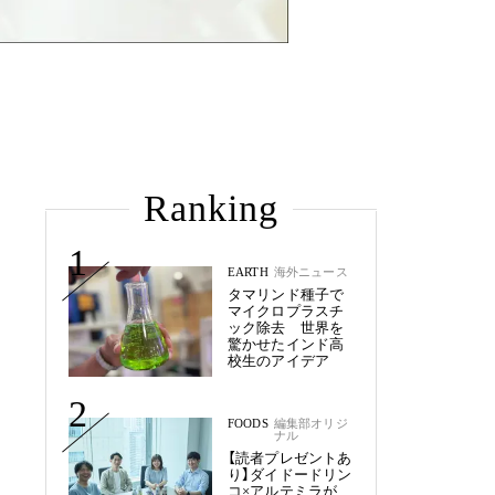
Ranking
1
EARTH
海外ニュース
タマリンド種子で
マイクロプラスチ
ック除去 世界を
驚かせたインド高
校生のアイデア
2
FOODS
編集部オリジ
ナル
【読者プレゼントあ
り】ダイドードリン
コ×アルテミラが