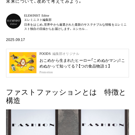
未来について、改めて考えてみよう。
ELEMINIST Editor
エレミニスト編集部
日本をはじめ、世界中から厳選された最新のサステナブルな情報をエレミニ
スト独自の目線からお届けします。エシカル…
2025.09.17
FOODS
編集部オリジナル
おこめから生まれたヒーロー「こめぬかマン」！こ
めぬかって知ってる？【つの食品物語１】
Promotion
ファストファッションとは 特徴と
構造