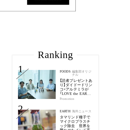
Ranking
1
FOODS
編集部オリジ
ナル
【読者プレゼントあ
り】ダイドードリン
コ×アルテミラが
「LOVE the EARTH
シリーズ」で目指す
Promotion
未来
2
EARTH
海外ニュース
タマリンド種子で
マイクロプラスチ
ック除去 世界を