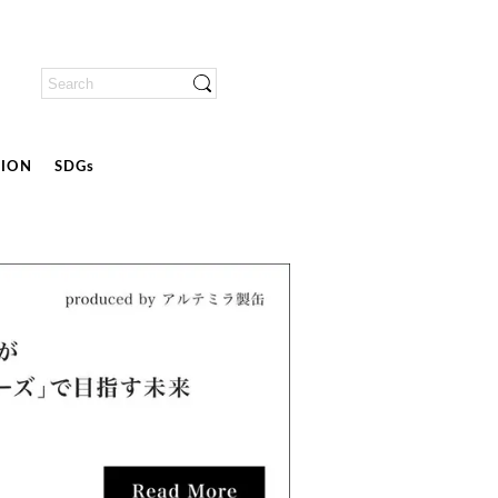
ION
SDGs