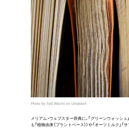
Photo by Syd Wachs on Unsplash
メリアム・ウェブスター辞典に、「グリーンウォッシ
も「植物由来（プラントベース））や「オーツミルク」