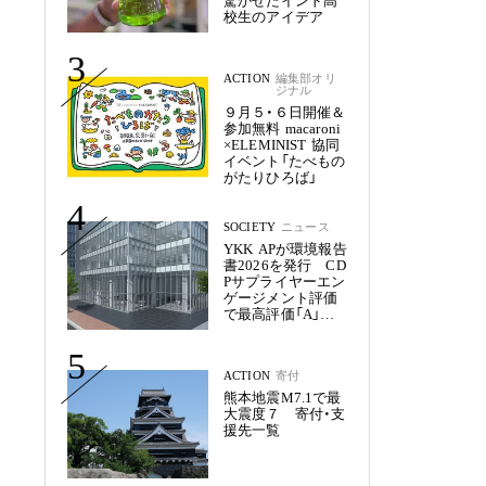
驚かせたインド高
校生のアイデア
3
ACTION
編集部オリ
ジナル
９月５・６日開催＆
参加無料 macaroni
×ELEMINIST 協同
イベント「たべもの
がたりひろば」
4
SOCIETY
ニュース
YKK APが環境報告
書2026を発行 CD
Pサプライヤーエン
ゲージメント評価
で最高評価「A」を
獲得
5
ACTION
寄付
熊本地震M7.1で最
大震度７ 寄付・支
援先一覧