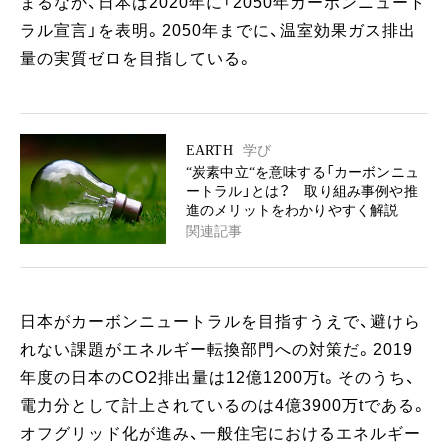
まるなか、日本は2020年に「2050年カーボンニュート
ラル宣言」を表明。2050年までに、温室効果ガス排出
量の実質ゼロを目指している。
EARTH
学び
“炭素中立“を意味する「カーボンニュ
ートラル」とは？ 取り組み事例や推
進のメリットをわかりやすく解説
関連記事
日本がカーボンニュートラルを目指すうえで、避けら
れない課題がエネルギー転換部門への対策だ。2019
年度の日本のCO2排出量は12億1200万t。そのうち、
電力分として計上されているのは4億3900万tである。
オフグリッド化が進み、一般住宅におけるエネルギー