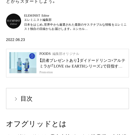
とからスタートしよう。
ELEMINIST Editor
エレミニスト編集部
日本をはじめ、世界中から厳選された最新のサステナブルな情報をエレミニ
スト独自の目線からお届けします。エシカル…
2022.06.23
FOODS
編集部オリジナル
【読者プレゼントあり】ダイドードリンコ×アルテ
ミラが「LOVE the EARTHシリーズ」で目指す未
来
Promotion
目次
オフグリッドとは