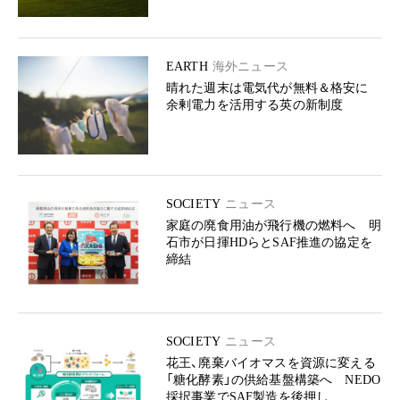
EARTH
海外ニュース
晴れた週末は電気代が無料＆格安に
余剰電力を活用する英の新制度
SOCIETY
ニュース
家庭の廃食用油が飛行機の燃料へ 明
石市が日揮HDらとSAF推進の協定を
締結
SOCIETY
ニュース
花王、廃棄バイオマスを資源に変える
「糖化酵素」の供給基盤構築へ NEDO
採択事業でSAF製造を後押し