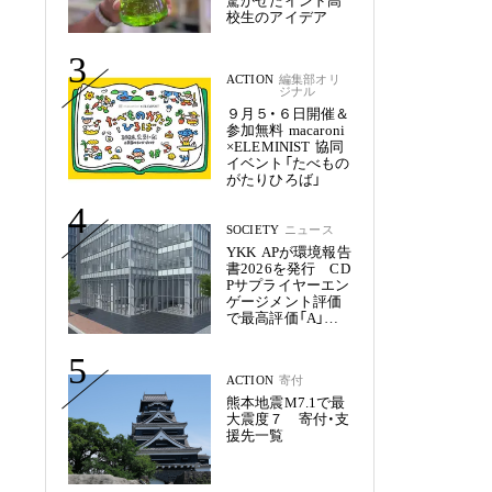
驚かせたインド高
校生のアイデア
3
ACTION
編集部オリ
ジナル
９月５・６日開催＆
参加無料 macaroni
×ELEMINIST 協同
イベント「たべもの
がたりひろば」
4
SOCIETY
ニュース
YKK APが環境報告
書2026を発行 CD
Pサプライヤーエン
ゲージメント評価
で最高評価「A」を
獲得
5
ACTION
寄付
熊本地震M7.1で最
大震度７ 寄付・支
援先一覧