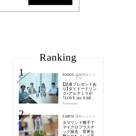
Ranking
1
FOODS
編集部オリジ
ナル
【読者プレゼントあ
り】ダイドードリン
コ×アルテミラが
「LOVE the EARTH
シリーズ」で目指す
Promotion
未来
2
EARTH
海外ニュース
タマリンド種子で
マイクロプラスチ
ック除去 世界を