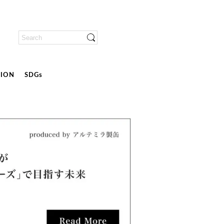
ION
SDGs