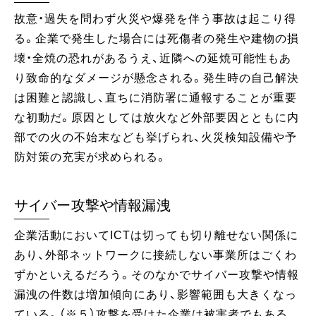
故意・過失を問わず火災や爆発を伴う事故は起こり得
る。企業で発生した場合には死傷者の発生や建物の損
壊・全焼の恐れがあるうえ、近隣への延焼可能性もあ
り致命的なダメージが懸念される。発生時の自己解決
は困難と認識し、直ちに消防署に通報することが重要
な初動だ。原因としては放火など外部要因とともに内
部での火の不始末なども挙げられ、火災検知設備や予
防対策の充実が求められる。
サイバー攻撃や情報漏洩
企業活動においてICTは切っても切り離せない関係に
あり、外部ネットワークに接続しない事業所はごくわ
ずかといえるだろう。そのなかでサイバー攻撃や情報
漏洩の件数は増加傾向にあり、影響範囲も大きくなっ
ている。（※５）攻撃を受けた企業は被害者でもある