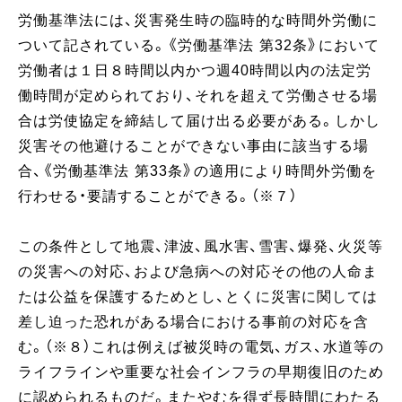
労働基準法には、災害発生時の臨時的な時間外労働に
ついて記されている。《労働基準法 第32条》において
労働者は１日８時間以内かつ週40時間以内の法定労
働時間が定められており、それを超えて労働させる場
合は労使協定を締結して届け出る必要がある。しかし
災害その他避けることができない事由に該当する場
合、《労働基準法 第33条》の適用により時間外労働を
行わせる・要請することができる。（※７）
この条件として地震、津波、風水害、雪害、爆発、火災等
の災害への対応、および急病への対応その他の人命ま
たは公益を保護するためとし、とくに災害に関しては
差し迫った恐れがある場合における事前の対応を含
む。（※８）これは例えば被災時の電気、ガス、水道等の
ライフラインや重要な社会インフラの早期復旧のため
に認められるものだ。またやむを得ず長時間にわたる