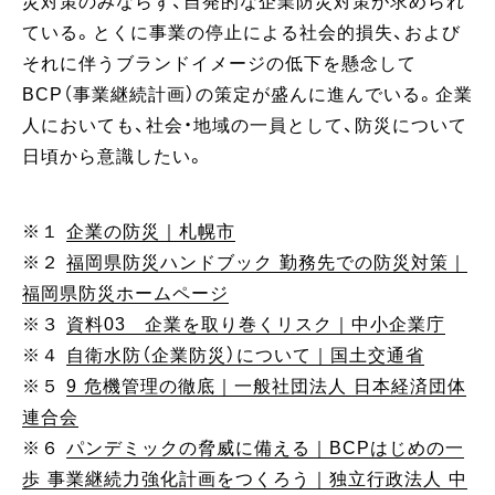
災対策のみならず、自発的な企業防災対策が求められ
ている。とくに事業の停止による社会的損失、および
それに伴うブランドイメージの低下を懸念して
BCP（事業継続計画）の策定が盛んに進んでいる。企業
人においても、社会・地域の一員として、防災について
日頃から意識したい。
※１
企業の防災｜札幌市
※２
福岡県防災ハンドブック 勤務先での防災対策｜
福岡県防災ホームページ
※３
資料03 企業を取り巻くリスク｜中小企業庁
※４
自衛水防（企業防災）について｜国土交通省
※５
9 危機管理の徹底｜一般社団法人 日本経済団体
連合会
※６
パンデミックの脅威に備える｜BCPはじめの一
歩 事業継続力強化計画をつくろう｜独立行政法人 中