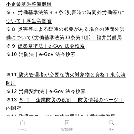
小企業基盤整備機構
※７
労働基準法第３３条（災害時の時間外労働等）に
ついて｜厚生労働省
※８
災害等による臨時の必要がある場合の時間外労
働について（労働基準法第33条第1項）｜福井労働局
※９
建築基準法｜e-Gov 法令検索
※10
消防法｜e-Gov 法令検索
※11
防火管理者が必要な防火対象物と資格｜東京消
防庁
※12
労働契約法｜e-Gov 法令検索
※13
５-１ 企業防災の役割 _ 防災情報のページ｜
内閣府
※14
防災マニュアル作成の手引き｜愛知労働局
※15
災害対策のための遠隔地バックアップ_
ホーム
新着記事
検索
NetBackup｜NEC