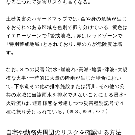
なるにつれて災害リスクも高くなる。
土砂災害のハザードマップでは、命や身の危険が生じ
るおそれのある区域を色別で振り分けている。黄色は
イエローゾーンで「警戒地域」、赤はレッドゾーンで
「特別警戒地域」とされており、赤の方が危険度は増
す。
なお、８つの災害（洪水・崖崩れ・高潮・地震・津波・大規
模な火事・一時的に大量の降雨が生じた場合におい
て、下水道その他の排水施設または河川、その他の公
共の水域に当該雨水を排水できないことによる浸水・
火砕流）は、避難様態を考慮しつつ災害種別記号で４
種に振り分けられている。（※３、※６、※７）
自宅や勤務先周辺のリスクを確認する方法