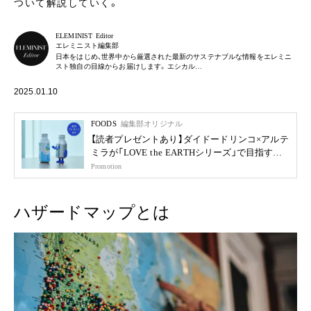
ついて解説していく。
ELEMINIST Editor
エレミニスト編集部
日本をはじめ、世界中から厳選された最新のサステナブルな情報をエレミニ
スト独自の目線からお届けします。エシカル…
2025.01.10
FOODS
編集部オリジナル
【読者プレゼントあり】ダイドードリンコ×アルテ
ミラが「LOVE the EARTHシリーズ」で目指す未
来
Promotion
ハザードマップとは