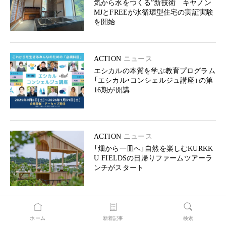
気から水をつくる”新技術 キヤノン
MJとFREEが水循環型住宅の実証実験
を開始
ACTION
ニュース
エシカルの本質を学ぶ教育プログラム
「エシカル・コンシェルジュ講座」の第
16期が開講
ACTION
ニュース
「畑から一皿へ」自然を楽しむKURKK
U FIELDSの日帰りファームツアーラ
ンチがスタート
ホーム
新着記事
検索