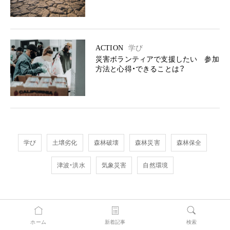
ACTION
学び
災害ボランティアで支援したい 参加
方法と心得・できることは？
学び
土壌劣化
森林破壊
森林災害
森林保全
津波・洪水
気象災害
自然環境
ホーム
新着記事
検索