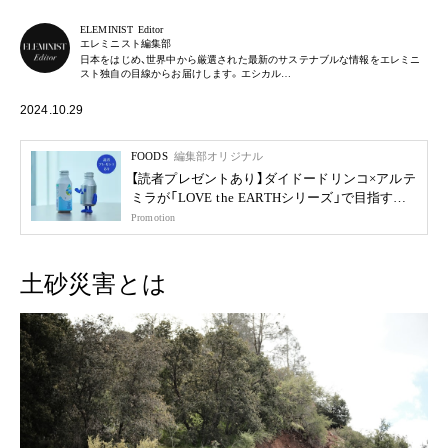
ELEMINIST Editor
エレミニスト編集部
日本をはじめ、世界中から厳選された最新のサステナブルな情報をエレミニ
スト独自の目線からお届けします。エシカル…
2024.10.29
FOODS
編集部オリジナル
【読者プレゼントあり】ダイドードリンコ×アルテ
ミラが「LOVE the EARTHシリーズ」で目指す未
来
Promotion
土砂災害とは