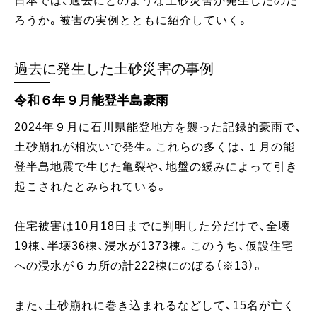
日本では、過去にどのような土砂災害が発生したのだ
ろうか。被害の実例とともに紹介していく。
過去に発生した土砂災害の事例
令和６年９月能登半島豪雨
2024年９月に石川県能登地方を襲った記録的豪雨で、
土砂崩れが相次いで発生。これらの多くは、１月の能
登半島地震で生じた亀裂や、地盤の緩みによって引き
起こされたとみられている。
住宅被害は10月18日までに判明した分だけで、全壊
19棟、半壊36棟、浸水が1373棟。このうち、仮設住宅
への浸水が６カ所の計222棟にのぼる（※13）。
また、土砂崩れに巻き込まれるなどして、15名が亡く