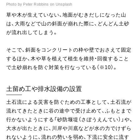
Photo by Peter Robbins on Unsplash
草や木が生えていない、地面がむきだしになった山
は、大雨などで山の斜面が崩れた際に、どんどん土砂
が流れ出してしまう。
そこで、斜面をコンクリートの枠や壁でおさえて固定
するほか、木や草を植えて植生を維持・回復すること
で土砂崩れを防ぐ対策を行なっている（※10）。
土留め工や排水設備の設置
土石流による災害を防ぐための工事として、土石流が
流れてきたときに谷の途中で受け止めて、ふもとまで
行かないようにする「砂防堰堤（さぼうえんてい）」や、
大水が出たときに、川岸や川底などが水の力でけずら
れないように、流れの勢いを弱め、下流に安全に流す