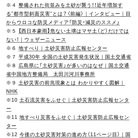
※４
整備された街並みを土砂が襲う！！近年増加す
る"都市型斜面災害"とは？〈前編〉｜インタビュー｜目
からウロコな防災メディア「防災・減災のススメ」
※５
【西日本豪雨】危ない土壌はマサ土（ど）だけでは
ない！｜ウェザーニュース
※６
地すべり｜土砂災害防止広報センター
※７
平成30年 全国の土砂災害発生状況｜国土交通省
※８
広島県に「土砂災害」が多いのはなぜ｜国土交通
省中国地方整備局 太田川河川事務所
※９
土砂災害の前兆現象とは わかりやすく図解｜
NHK
※10
土石流災害をふせぐ｜土砂災害防止広報センタ
ー
※11
地すべり災害をふせぐ｜土砂災害防止広報セン
ター
※12
今後の土砂災害対策の進め方（11ページ目）｜国