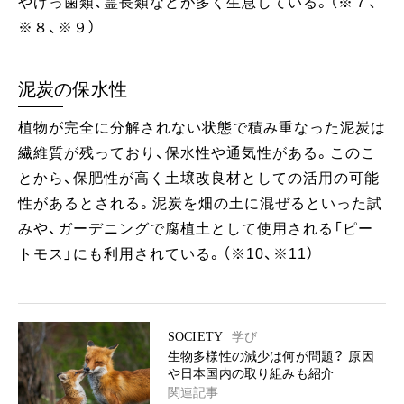
やげっ歯類、霊長類などが多く生息している。 （※７、
※８、※９）
泥炭の保水性
植物が完全に分解されない状態で積み重なった泥炭は
繊維質が残っており、保水性や通気性がある。このこ
とから、保肥性が高く土壌改良材としての活用の可能
性があるとされる。泥炭を畑の土に混ぜるといった試
みや、ガーデニングで腐植土として使用される「ピー
トモス」にも利用されている。（※10、※11）
SOCIETY
学び
生物多様性の減少は何が問題？ 原因
や日本国内の取り組みも紹介
関連記事