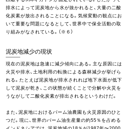
排水によって泥炭地から水が抜かれると、大量の二酸
化炭素が放出されることになる。気候変動の観点にお
いて重要な問題になるとして、世界中で保全活動の取
り組みがなされている。（※６）
泥炭地減少の現状
現在の泥炭地は急速に減少傾向にある。主な原因には
火災や排水、土地利用の転換による森林減少が挙げら
れる。たとえば泥炭地が排水されれば地下水面が低下
して泥炭が乾き、この状態が続くことで分解や火災を
うながして二酸化炭素が排出されるというわけだ。
また、泥炭地におけるパーム油農園も火災原因のひと
つだ。現に、世界のパーム油生産量の約55％を占める
インドネシアでは、泥炭地域の18％が1987年〜2000