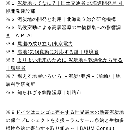
※１
泥炭地ってなに？｜国土交通省 北海道開発局 札
幌開発建設部
※２
泥炭地の開発と利用｜北海道立総合研究機構
※３
気候変動による高層湿原の生物群集への影響調
査｜A-PLAT
※４
尾瀬の成り立ち|東京電力
※５
湿地：気候変動に対応する鍵｜環境省
※６
よりよい未来のために 泥炭地を乾燥化から守る
｜環境省
※７
燃える地層いろいろ －泥炭・亜炭－（前編）｜地
層科学研究所
※８
知られざる釧路湿原｜釧路市
※９
ドイツはコンゴに存在する世界最大の熱帯泥炭地
の保全プロジェクトを支援～ラムサール条約と生物多
様性条約に寄与する取り組み～｜BAUM Consult