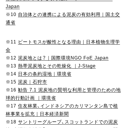
Japan
※10
自治体との連携による泥炭の有効利用｜国土交
通省
※11
ピートモスが酸性となる理由｜日本植物生理学
会
※12
泥炭地とは？｜国際環境NGO FoE Japan
※13
熱帯泥炭地とその乾燥化 ｜J-Stage
※14
日本の条約湿地｜環境省
※15
泥炭｜石狩市
※16
勧告 7.1 泥炭地の賢明な利用と管理のための地
球的行動計画 ｜環境省
※17
住友林業、インドネシアのカリマンタン島で植
林事業を拡充｜日本経済新聞
※18
サントリーグループ、スコットランドでの泥炭