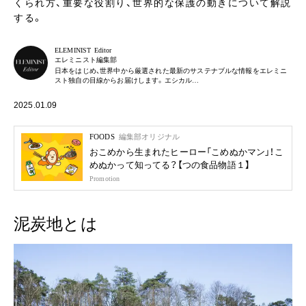
くられ方、重要な役割り、世界的な保護の動きについて解説
する。
ELEMINIST Editor
エレミニスト編集部
日本をはじめ、世界中から厳選された最新のサステナブルな情報をエレミニ
スト独自の目線からお届けします。エシカル…
2025.01.09
FOODS
編集部オリジナル
おこめから生まれたヒーロー「こめぬかマン」！こ
めぬかって知ってる？【つの食品物語１】
Promotion
泥炭地とは