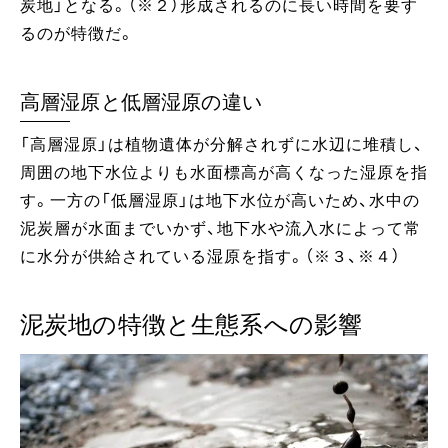
炭地」となる。（※２）形成されるのに長い時間を要す
るのが特徴だ。
高層湿原と低層湿原の違い
「高層湿原」は植物遺体が分解されずに水辺に堆積し、
周囲の地下水位よりも水面標高が高くなった湿原を指
す。一方の「低層湿原」は地下水位が高いため、水中の
泥炭層が水面までいかず、地下水や流入水によって常
に水分が供給されている湿原を指す。（※３、※４）
泥炭地の特徴と生態系への影響