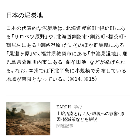
日本の泥炭地
日本の代表的な泥炭地は、北海道豊富町・幌延町にあ
る「サロベツ原野」や、北海道釧路市・釧路町・標茶町・
鶴居村にある「釧路湿原」だ。そのほか群馬県にある
「尾瀬ヶ原」や、福井県敦賀市にある「中池見湿地」、鹿
児島県薩摩川内市にある「藺牟田池」などが挙げられ
る。なお、本州では下北半島に小規模で分布している
地域が南限となっている。 （※14、※15）
EARTH
学び
土壌汚染とは？人・環境への影響・原
因・軽減策などを解説
関連記事