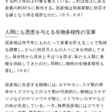
する約２倍以上の量を蓄えている。これは陸上にある
炭素の約30％に相当する。泥炭地は気候変動に対応す
る鍵となり得る場所なのだ。（※５、※６）
人間にも恩恵を与える生物多様性の宝庫
泥炭地は何千年にもわたって炭素を貯えることで気候
を調整し、さらに何百万人もの人々に水を供給してき
た。保水性から洪水と干ばつを防ぎ、私たち人類に食
糧を供給してきたのだ。同時に、独特の生物多様性も
育む。（※６）
泥炭地に生息する植物には、カヤやヨシ、スゲ類の草
本やミズゴケなどのコケ類が代表的だ。動物はスナヤ
ツメなどのヤツメウナギ類と、イトウやシロザケなど
の魚が生息している。一方、熱帯泥炭地にはコウモリ