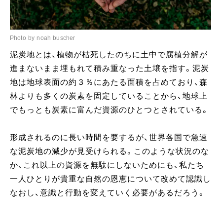
Photo by noah buscher
泥炭地とは、植物が枯死したのちに土中で腐植分解が
進まないまま埋もれて積み重なった土壌を指す。泥炭
地は地球表面の約３％にあたる面積を占めており、森
林よりも多くの炭素を固定していることから、地球上
でもっとも炭素に富んだ資源のひとつとされている。
形成されるのに長い時間を要するが、世界各国で急速
な泥炭地の減少が見受けられる。このような状況のな
か、これ以上の資源を無駄にしないためにも、私たち
一人ひとりが貴重な自然の恩恵について改めて認識し
なおし、意識と行動を変えていく必要があるだろう。