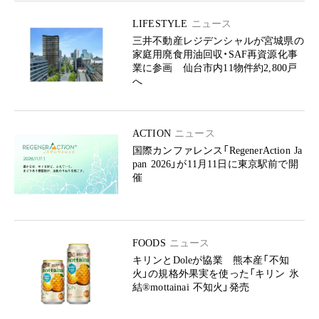
LIFESTYLE
ニュース
三井不動産レジデンシャルが宮城県の
家庭用廃食用油回収・SAF再資源化事
業に参画 仙台市内11物件約2,800戸
へ
ACTION
ニュース
国際カンファレンス「RegenerAction Ja
pan 2026」が11月11日に東京駅前で開
催
FOODS
ニュース
キリンとDoleが協業 熊本産「不知
火」の規格外果実を使った「キリン 氷
結®mottainai 不知火」発売