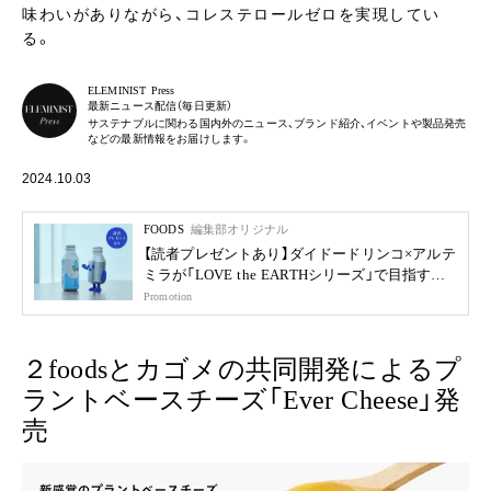
味わいがありながら、コレステロールゼロを実現してい
る。
ELEMINIST Press
最新ニュース配信（毎日更新）
サステナブルに関わる国内外のニュース、ブランド紹介、イベントや製品発売
などの最新情報をお届けします。
2024.10.03
FOODS
編集部オリジナル
【読者プレゼントあり】ダイドードリンコ×アルテ
ミラが「LOVE the EARTHシリーズ」で目指す未
来
Promotion
２foodsとカゴメの共同開発によるプ
ラントベースチーズ「Ever Cheese」発
売