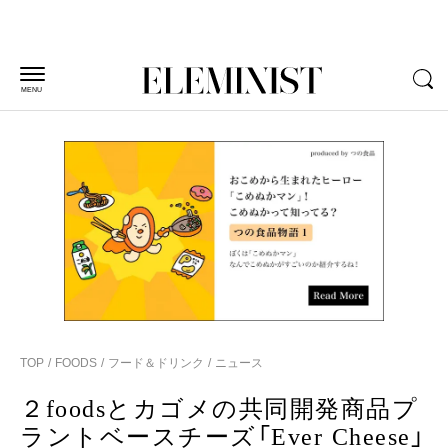
MENU
TOP
FOODS
フード＆ドリンク
ニュース
２foodsとカゴメの共同開発商品プ
ラントベースチーズ「Ever Cheese」