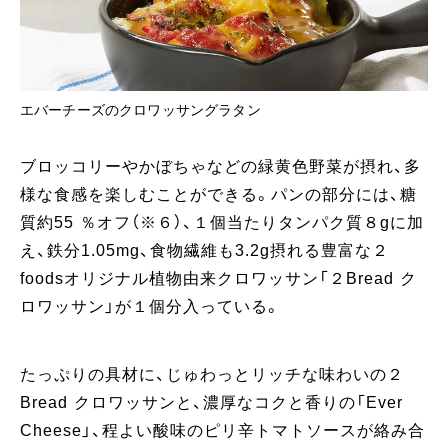
エバーチーズのクロワッサングラタン
ブロッコリーやかぼちゃなどの緑黄色野菜が摂れ、多
様な食感を楽しむことができる。パンの部分には、糖
質約55 ％オフ（※６）、１個当たりタンパク質８gに加
え、鉄分1.05mg、食物繊維も3.2g摂れる豊富な２
foodsオリジナル植物由来クロワッサン「２Bread ク
ロワッサン」が１個分入っている。
たっぷりの具材に、じゅわっとリッチな味わいの２
Bread クロワッサンと、濃厚なコクと香りの「Ever
Cheese」、程よい酸味のピリ辛トマトソースが絡み合