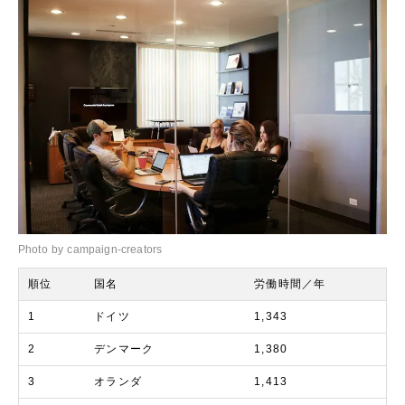
Photo by campaign-creators
順位
国名
労働時間／年
1
ドイツ
1,343
2
デンマーク
1,380
3
オランダ
1,413