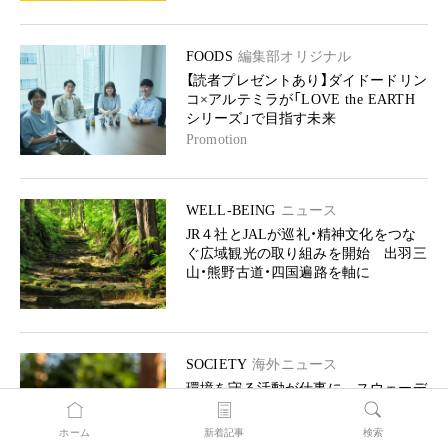
FOODS
編集部オリジナル
【読者プレゼントあり】ダイドードリン
コ×アルテミラが「LOVE the EARTH
シリーズ」で目指す未来
Promotion
WELL-BEING
ニュース
JR４社とJALが巡礼・精神文化をつな
ぐ広域観光の取り組みを開始 出羽三
山・熊野古道・四国遍路を軸に
SOCIETY
海外ニュース
環境を守る活動が仕事に スウェーデ
ンで始まった若者支援制度
ホーム
新着記事
検索