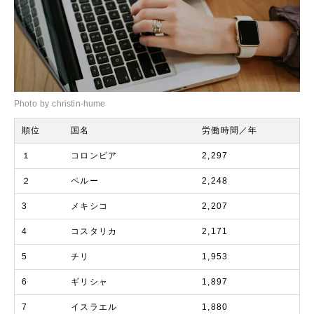
Photo by christin-hume
順位
国名
労働時間／年
１
コロンビア
2,297
２
ペルー
2,248
3
メキシコ
2,207
4
コスタリカ
2,171
5
チリ
1,953
6
ギリシャ
1,897
7
イスラエル
1,880