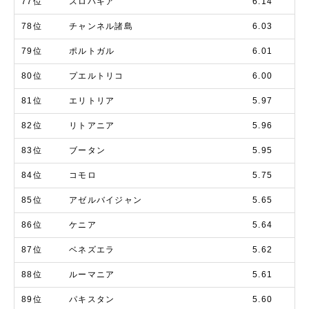
77位
スロバキア
6.14
78位
チャンネル諸島
6.03
79位
ポルトガル
6.01
80位
プエルトリコ
6.00
81位
エリトリア
5.97
82位
リトアニア
5.96
83位
ブータン
5.95
84位
コモロ
5.75
85位
アゼルバイジャン
5.65
86位
ケニア
5.64
87位
ベネズエラ
5.62
88位
ルーマニア
5.61
89位
パキスタン
5.60