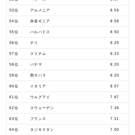
53位
アルメニア
8.59
54位
赤道ギニア
8.58
55位
バルバドス
8.50
56位
チリ
8.25
57位
スリナム
8.23
58位
パナマ
8.20
59位
西サハラ
8.20
60位
イタリア
8.07
61位
ウルグアイ
7.87
62位
スウェーデン
7.39
63位
フランス
7.31
64位
タジキスタン
7.00