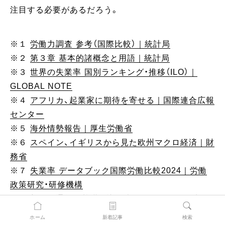
注目する必要があるだろう。
※１
労働力調査 参考（国際比較）｜統計局
※２
第３章 基本的諸概念と用語｜統計局
※３
世界の失業率 国別ランキング・推移（ILO）｜
GLOBAL NOTE
※４
アフリカ、起業家に期待を寄せる｜国際連合広報
センター
※５
海外情勢報告｜厚生労働省
※６
スペイン、イギリスから見た欧州マクロ経済｜財
務省
※７
失業率 データブック国際労働比較2024｜労働
政策研究・研修機構
※８
新興国通貨の基礎知識〜南アフリカ｜金融先物
取引業協会
ホーム
新着記事
検索