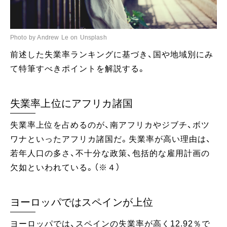
Photo by Andrew Le on Unsplash
前述した失業率ランキングに基づき、国や地域別にみ
て特筆すべきポイントを解説する。
失業率上位にアフリカ諸国
失業率上位を占めるのが、南アフリカやジブチ、ボツ
ワナといったアフリカ諸国だ。失業率が高い理由は、
若年人口の多さ、不十分な政策、包括的な雇用計画の
欠如といわれている。（※４）
ヨーロッパではスペインが上位
ヨーロッパでは、スペインの失業率が高く12.92％で