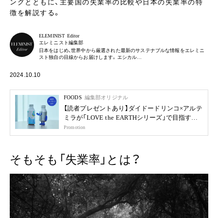
ングとともに、主要国の失業率の比較や日本の失業率の特
徴を解説する。
ELEMINIST Editor
エレミニスト編集部
日本をはじめ、世界中から厳選された最新のサステナブルな情報をエレミニ
スト独自の目線からお届けします。エシカル…
2024.10.10
FOODS
編集部オリジナル
【読者プレゼントあり】ダイドードリンコ×アルテ
ミラが「LOVE the EARTHシリーズ」で目指す未
来
Promotion
そもそも「失業率」とは？