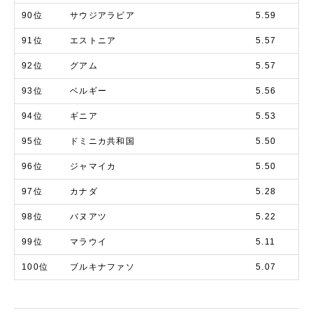
90位
サウジアラビア
5.59
91位
エストニア
5.57
92位
グアム
5.57
93位
ベルギー
5.56
94位
ギニア
5.53
95位
ドミニカ共和国
5.50
96位
ジャマイカ
5.50
97位
カナダ
5.28
98位
バヌアツ
5.22
99位
マラウイ
5.11
100位
ブルキナファソ
5.07