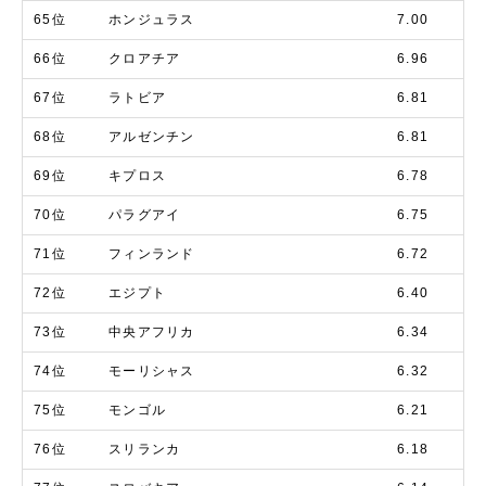
65位
ホンジュラス
7.00
66位
クロアチア
6.96
67位
ラトビア
6.81
68位
アルゼンチン
6.81
69位
キプロス
6.78
70位
パラグアイ
6.75
71位
フィンランド
6.72
72位
エジプト
6.40
73位
中央アフリカ
6.34
74位
モーリシャス
6.32
75位
モンゴル
6.21
76位
スリランカ
6.18