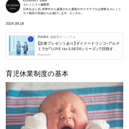
ELEMINIST Editor
エレミニスト編集部
日本をはじめ、世界中から厳選された最新のサステナブルな情報をエレミニ
スト独自の目線からお届けします。エシカル…
2024.09.18
FOODS
編集部オリジナル
【読者プレゼントあり】ダイドードリンコ×アルテ
ミラが「LOVE the EARTHシリーズ」で目指す未
来
Promotion
育児休業制度の基本