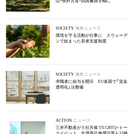
山・熊野古道・四国遍路を軸に
SOCIETY
海外ニュース
環境を守る活動が仕事に スウェーデ
ンで始まった若者支援制度
SOCIETY
海外ニュース
求職者に給与を開示 EU各国で「賃金
透明化」法整備
ACTION
ニュース
三井不動産が５社共催でLGBTQ+トー
クイベント 生理用品無償設置も35棟