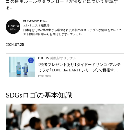
ゴの使用ルールやダウンロード方法などについて解説す
る。
ELEMINIST Editor
エレミニスト編集部
日本をはじめ、世界中から厳選された最新のサステナブルな情報をエレミニ
スト独自の目線からお届けします。エシカル…
2024.07.25
FOODS
編集部オリジナル
【読者プレゼントあり】ダイドードリンコ×アルテ
ミラが「LOVE the EARTHシリーズ」で目指す未
来
Promotion
SDGsロゴの基本知識