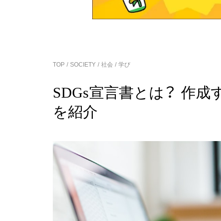
TOP
SOCIETY
社会
学び
SDGs宣言書とは？ 作
を紹介