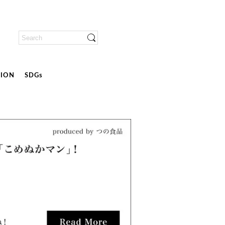
ION
SDGs