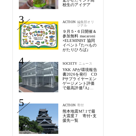
驚かせたインド高
校生のアイデア
3
ACTION
編集部オリ
ジナル
９月５・６日開催＆
参加無料 macaroni
×ELEMINIST 協同
イベント「たべもの
がたりひろば」
4
SOCIETY
ニュース
YKK APが環境報告
書2026を発行 CD
Pサプライヤーエン
ゲージメント評価
で最高評価「A」を
獲得
5
ACTION
寄付
熊本地震M7.1で最
大震度７ 寄付・支
援先一覧