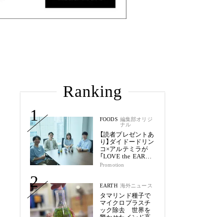
Ranking
1
FOODS
編集部オリジ
ナル
【読者プレゼントあ
り】ダイドードリン
コ×アルテミラが
「LOVE the EARTH
シリーズ」で目指す
Promotion
未来
2
EARTH
海外ニュース
タマリンド種子で
マイクロプラスチ
ック除去 世界を