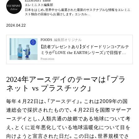
ELEMINIST Editor
エレミニスト編集部
日本をはじめ、世界中から厳選された最新のサステナブルな情報をエレミニ
スト独自の目線からお届けします。エシカル…
2024.04.22
FOODS
編集部オリジナル
【読者プレゼントあり】ダイドードリンコ×アルテ
ミラが「LOVE the EARTHシリーズ」で目指す未
来
Promotion
2024年アースデイのテーマは「プラ
ネット vs プラスチック」
毎年４月22日は、「アースデイ」。これは2009年の国
連総会で採択されたもので、４月22日を国際マザーア
ースデイとし、人類共通の故郷である地球について考
え、とくに近年悪化している地球温暖化について目を
向けようと宣言された日だ。この日は、世界規模でさ