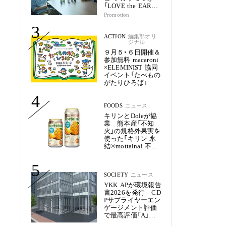
「LOVE the EARTH
シリーズ」で目指す
Promotion
未来
3
ACTION
編集部オリ
ジナル
９月５・６日開催＆
参加無料 macaroni
×ELEMINIST 協同
イベント「たべもの
がたりひろば」
4
FOODS
ニュース
キリンとDoleが協
業 熊本産「不知
火」の規格外果実を
使った「キリン 氷
結®mottainai 不知
火」発売
5
SOCIETY
ニュース
YKK APが環境報告
書2026を発行 CD
Pサプライヤーエン
ゲージメント評価
で最高評価「A」を
獲得