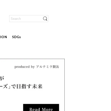
ION
SDGs