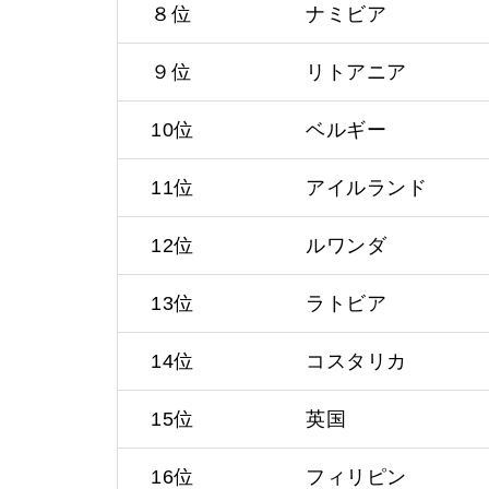
８位
ナミビア
９位
リトアニア
10位
ベルギー
11位
アイルランド
12位
ルワンダ
13位
ラトビア
14位
コスタリカ
15位
英国
16位
フィリピン