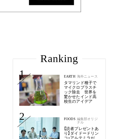
Ranking
1
EARTH
海外ニュース
タマリンド種子で
マイクロプラスチ
ック除去 世界を
驚かせたインド高
校生のアイデア
2
FOODS
編集部オリジ
ナル
【読者プレゼントあ
り】ダイドードリン
コ×アルテミラが