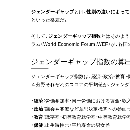
ジェンダーギャップ
とは、
性別の違いによって
といった格差だ。
そして、
ジェンダーギャップ指数
とはそのよう
ラム（World Economic Forum：WEF
ジェンダーギャップ指数の算
ジェンダーギャップ指数は、経済・政治・教育
４分野それぞれのスコアの平均値が、ジェンダ
・
経済
：労働参加率・同一労働における賃金・収
・
政治
：議会や閣僚など意思決定機関への参画・
・
教育
：識字率・初等教育就学率・中等教育就学
・
保健
：出生時性比・平均寿命の男女差