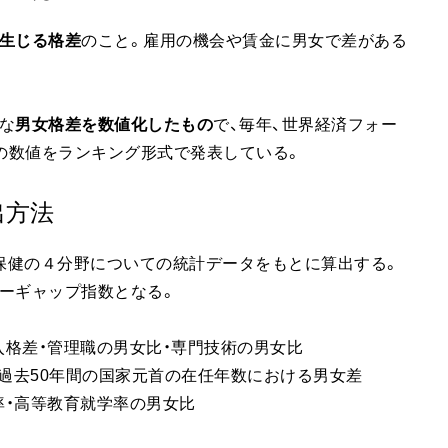
生じる格差
のこと。雇用の機会や賃金に男女で差がある
な
男女格差を数値化したもの
で、毎年、世界経済フォー
）が、各国の数値をランキング形式で発表している。
出方法
・保健の４分野についての統計データをもとに算出する。
ーギャップ指数となる。
入格差・管理職の男女比・専門技術の男女比
過去50年間の国家元首の在任年数における男女差
率・高等教育就学率の男女比