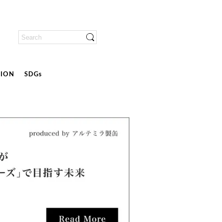
ION
SDGs