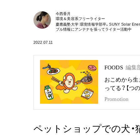
今西香月
環境＆美容系フリーライター
慶應義塾大学 環境情報学部卒。SUNY Solar En
ブル情報にアンテナを張ってライター活動中
2022.07.11
FOODS
編集
おこめから生
ってる？【つ
Promotion
ペットショップでの犬・