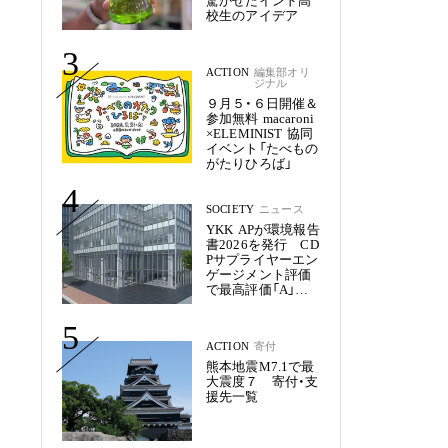
驚かせたインド高
校生のアイデア
3
ACTION
編集部オリ
ジナル
９月５・６日開催＆
参加無料 macaroni
×ELEMINIST 協同
イベント「たべもの
がたりひろば」
4
SOCIETY
ニュース
YKK APが環境報告
書2026を発行 CD
Pサプライヤーエン
ゲージメント評価
で最高評価「A」を
獲得
5
ACTION
寄付
熊本地震M7.1で最
大震度７ 寄付・支
援先一覧