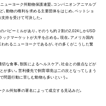
、ニューヨーク州動物保護連盟、コンパニオンアニマルプ
ど、動物の権利を求める主要団体をはじめ、ペットショ
の支持を受けて可決した。
件のパピーミルがあり、そのうち約２割の2,024しかUSD
ブラックマーケットが大半を占める。現在、アメリカ国内
言われるニューヨークであるが、その多くがこうした繁
適切な食事、獣医によるヘルスケア、社会との接点などが
ことが多い。営利優先で飼育環境は二の次となってしまう
で問題行動に苦しむ動物も多いという。
ークル州知事の署名によって成立する見込みだ。