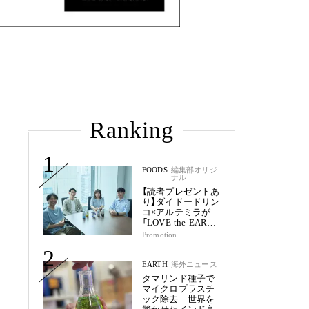
Ranking
1
FOODS
編集部オリジ
ナル
【読者プレゼントあ
り】ダイドードリン
コ×アルテミラが
「LOVE the EARTH
シリーズ」で目指す
Promotion
未来
2
EARTH
海外ニュース
タマリンド種子で
マイクロプラスチ
ック除去 世界を