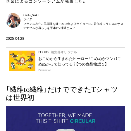
企業によるコンソーシアムが発表した。
Ouchi_Seiko
ライター
フランス在住。美容職を経て2019年よりライターに。居住地フランスのサス
テナブルな暮らしを手本に、地球と人に…
2025.04.28
FOODS
編集部オリジナル
おこめから生まれたヒーロー「こめぬかマン」！こ
めぬかって知ってる？【つの食品物語１】
Promotion
「繊維to繊維」だけでできたTシャツ
は世界初