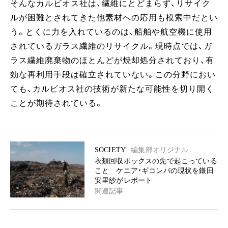
そんなカルビオス社は、繊維にとどまらず、リサイク
ルが困難とされてきた他素材への応用も模索中だとい
う。とくに力を入れているのは、船舶や航空機に使用
されているガラス繊維のリサイクル。現時点では、ガ
ラス繊維廃棄物のほとんどが焼却処分されており、有
効な再利用手段は確立されていない。この分野におい
ても、カルビオス社の技術が新たな可能性を切り開く
ことが期待されている。
SOCIETY
編集部オリジナル
衣類回収ボックスの先で起こっている
こと ケニア・ギコンバの現状を鎌田
安里紗がレポート
関連記事