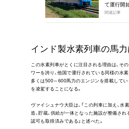
て運行開
関連記事
インド製水素列車の馬力
この水素列車がとくに注目される理由は、その圧
ワーを誇り、他国で運行されている同様の水素
多くは500～600馬力のエンジンを搭載して
を凌駕することになる。
ヴァイシュナウ大臣は、「この列車に加え、水
造、貯蔵、供給が一体となった施設が整備される
認可も取得済みである」と述べた。