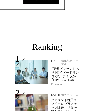
Ranking
1
FOODS
編集部オリジ
ナル
【読者プレゼントあ
り】ダイドードリン
コ×アルテミラが
「LOVE the EARTH
シリーズ」で目指す
Promotion
未来
2
EARTH
海外ニュース
タマリンド種子で
マイクロプラスチ
ック除去 世界を