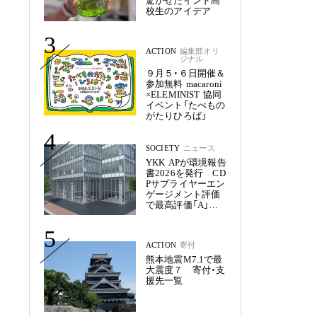
驚かせたインド高
校生のアイデア
3
ACTION
編集部オリ
ジナル
９月５・６日開催＆
参加無料 macaroni
×ELEMINIST 協同
イベント「たべもの
がたりひろば」
4
SOCIETY
ニュース
YKK APが環境報告
書2026を発行 CD
Pサプライヤーエン
ゲージメント評価
で最高評価「A」を
獲得
5
ACTION
寄付
熊本地震M7.1で最
大震度７ 寄付・支
援先一覧