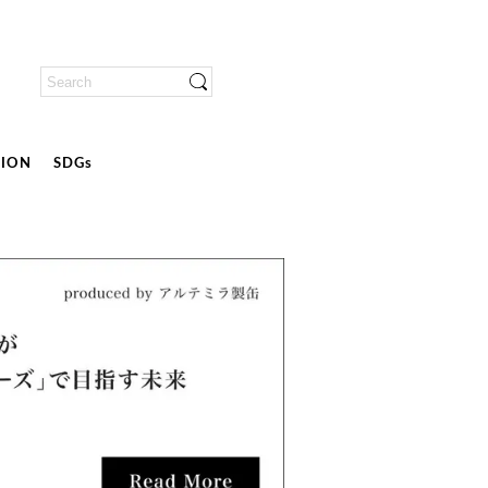
ION
SDGs