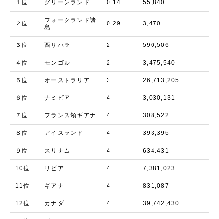
１位
グリーンランド
0.14
55,840
フォークランド諸
２位
0.29
3,470
島
３位
西サハラ
2
590,506
４位
モンゴル
2
3,475,540
５位
オーストラリア
3
26,713,205
６位
ナミビア
4
3,030,131
７位
フランス領ギアナ
4
308,522
８位
アイスランド
4
393,396
９位
スリナム
4
634,431
10位
リビア
4
7,381,023
11位
ギアナ
4
831,087
12位
カナダ
4
39,742,430