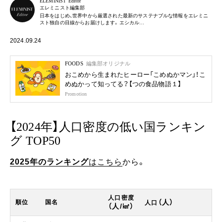
ELEMINIST Editor
エレミニスト編集部
日本をはじめ、世界中から厳選された最新のサステナブルな情報をエレミニ
スト独自の目線からお届けします。エシカル…
2024.09.24
FOODS
編集部オリジナル
おこめから生まれたヒーロー「こめぬかマン」！こ
めぬかって知ってる？【つの食品物語１】
Promotion
【2024年】人口密度の低い国ランキン
グ TOP50
2025年のランキング
はこちら
から。
人口密度
（人）
順位
国名
人口
（人/㎢）