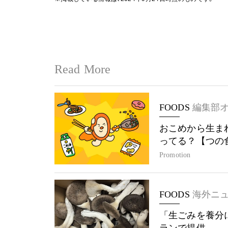
Read More
FOODS
編集部
おこめから生ま
ってる？【つの
Promotion
FOODS
海外ニ
「生ごみを養分