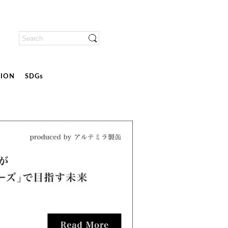
ION
SDGs