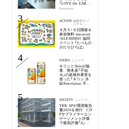
「LOVE the EARTH
シリーズ」で目指す
Promotion
未来
3
ACTION
編集部オリ
ジナル
９月５・６日開催＆
参加無料 macaroni
×ELEMINIST 協同
イベント「たべもの
がたりひろば」
4
FOODS
ニュース
キリンとDoleが協
業 熊本産「不知
火」の規格外果実を
使った「キリン 氷
結®mottainai 不知
火」発売
5
SOCIETY
ニュース
YKK APが環境報告
書2026を発行 CD
Pサプライヤーエン
ゲージメント評価
で最高評価「A」を
獲得