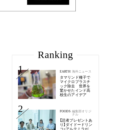
Ranking
1
EARTH
海外ニュース
タマリンド種子で
マイクロプラスチ
ック除去 世界を
驚かせたインド高
校生のアイデア
2
FOODS
編集部オリジ
ナル
【読者プレゼントあ
り】ダイドードリン
コ×アルテミラが