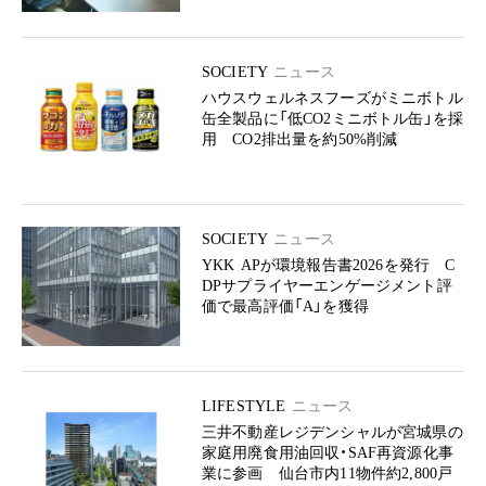
SOCIETY
ニュース
ハウスウェルネスフーズがミニボトル
缶全製品に「低CO2ミニボトル缶」を採
用 CO2排出量を約50%削減
SOCIETY
ニュース
YKK APが環境報告書2026を発行 C
DPサプライヤーエンゲージメント評
価で最高評価「A」を獲得
LIFESTYLE
ニュース
三井不動産レジデンシャルが宮城県の
家庭用廃食用油回収・SAF再資源化事
業に参画 仙台市内11物件約2,800戸