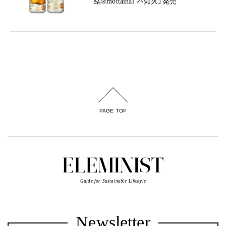
結®mottainai 不知火」発売
PAGE TOP
Guide for Sustainable Lifestyle
Newsletter