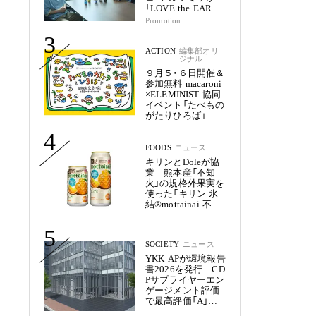
「LOVE the EARTH
シリーズ」で目指す
Promotion
未来
3
ACTION
編集部オリ
ジナル
９月５・６日開催＆
参加無料 macaroni
×ELEMINIST 協同
イベント「たべもの
がたりひろば」
4
FOODS
ニュース
キリンとDoleが協
業 熊本産「不知
火」の規格外果実を
使った「キリン 氷
結®mottainai 不知
火」発売
5
SOCIETY
ニュース
YKK APが環境報告
書2026を発行 CD
Pサプライヤーエン
ゲージメント評価
で最高評価「A」を
獲得