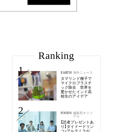
Ranking
1
EARTH
海外ニュース
タマリンド種子で
マイクロプラスチ
ック除去 世界を
驚かせたインド高
校生のアイデア
2
FOODS
編集部オリジ
ナル
【読者プレゼントあ
り】ダイドードリン
コ×アルテミラが