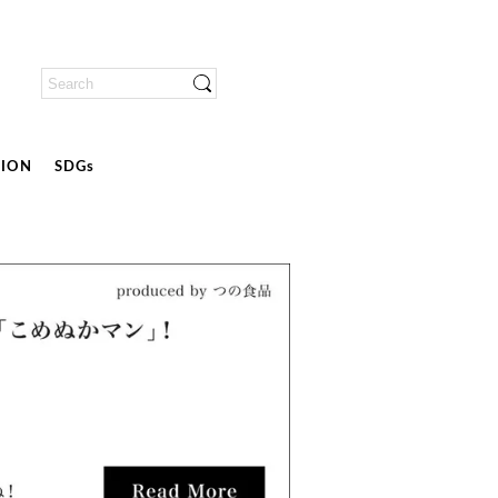
ION
SDGs