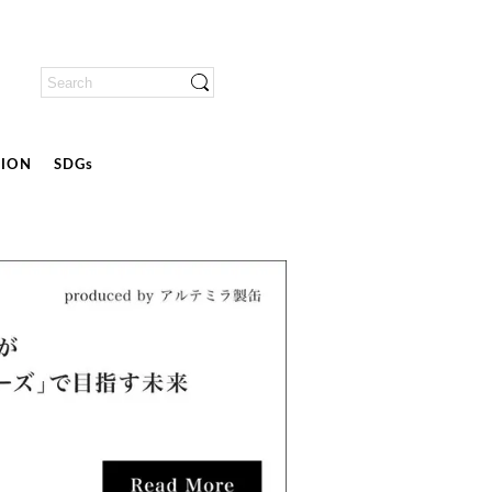
ION
SDGs