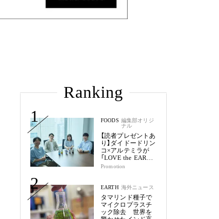
Ranking
1
FOODS
編集部オリジ
ナル
【読者プレゼントあ
り】ダイドードリン
コ×アルテミラが
「LOVE the EARTH
シリーズ」で目指す
Promotion
未来
2
EARTH
海外ニュース
タマリンド種子で
マイクロプラスチ
ック除去 世界を