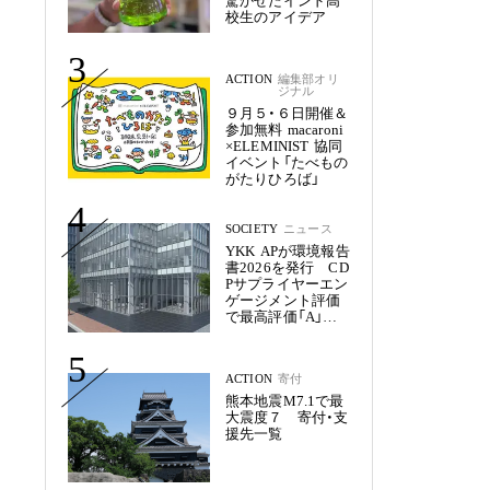
驚かせたインド高
校生のアイデア
3
ACTION
編集部オリ
ジナル
９月５・６日開催＆
参加無料 macaroni
×ELEMINIST 協同
イベント「たべもの
がたりひろば」
4
SOCIETY
ニュース
YKK APが環境報告
書2026を発行 CD
Pサプライヤーエン
ゲージメント評価
で最高評価「A」を
獲得
5
ACTION
寄付
熊本地震M7.1で最
大震度７ 寄付・支
援先一覧