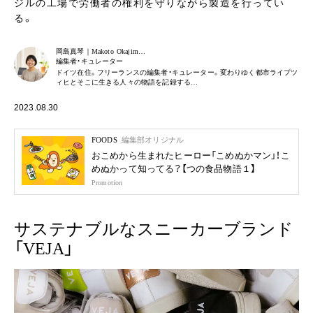
ジルの工場で労働者の権利を守りながら製造を行ってい
る。
岡島真琴｜Makoto Okajim…
編集者・キュレーター
ドイツ在住。フリーランスの編集者・キュレーター。変わりゆく都市ライプツ
ィヒとそこに生きる人々の物語を記録する…
2023.08.30
FOODS
編集部オリジナル
おこめから生まれたヒーロー「こめぬかマン」！こ
めぬかって知ってる？【つの食品物語１】
Promotion
サステナブルなスニーカーブランド
「VEJA」