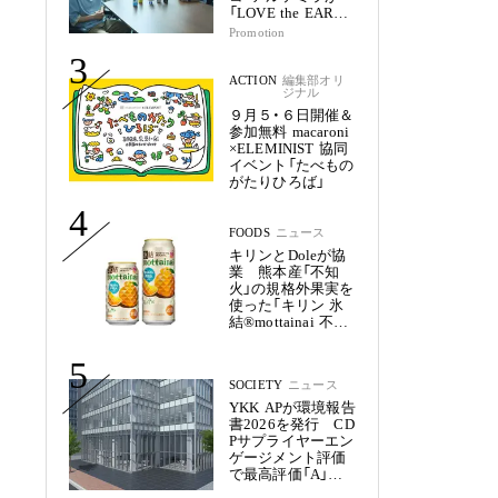
「LOVE the EARTH
シリーズ」で目指す
Promotion
未来
3
ACTION
編集部オリ
ジナル
９月５・６日開催＆
参加無料 macaroni
×ELEMINIST 協同
イベント「たべもの
がたりひろば」
4
FOODS
ニュース
キリンとDoleが協
業 熊本産「不知
火」の規格外果実を
使った「キリン 氷
結®mottainai 不知
火」発売
5
SOCIETY
ニュース
YKK APが環境報告
書2026を発行 CD
Pサプライヤーエン
ゲージメント評価
で最高評価「A」を
獲得