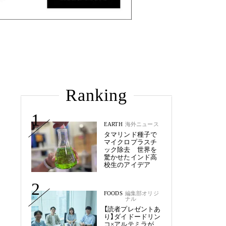
Ranking
1
EARTH
海外ニュース
タマリンド種子で
マイクロプラスチ
ック除去 世界を
驚かせたインド高
校生のアイデア
2
FOODS
編集部オリジ
ナル
【読者プレゼントあ
り】ダイドードリン
コ×アルテミラが