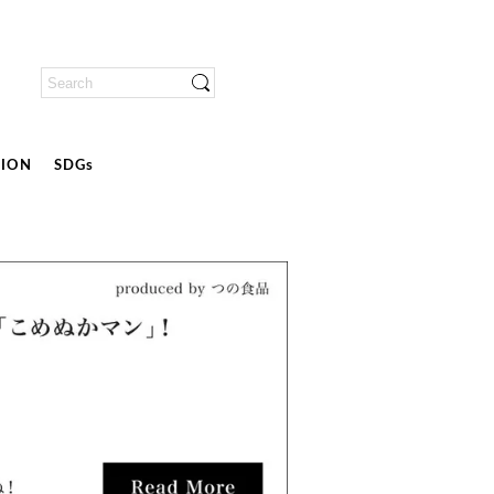
ION
SDGs